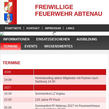
FREIWILLIGE
FEUERWEHR ABTENAU
STARTSEITE
KONTAKT
IMPRESSUM
LINKS
INFORMATIONEN
EINSATZGESCHEHEN
AUSBILDUNG
TERMINE
EVENTS
WISSENSWERTES
TERMINE
2026
Herbstausflug aktive Mitglieder mit Partner nach
19.09
Salzburg 14:30
2027
24.04
Sommerfest LZ Voglau
22.05
125 Jahre FF Puch
Sommerfest FF Abtenau 2027 im Feuerwehrhaus
05.06