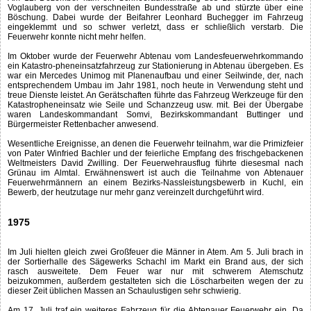
Voglauberg von der verschneiten Bundesstraße ab und stürzte über eine
Böschung. Dabei wurde der Beifahrer Leonhard Buchegger im Fahrzeug
eingeklemmt und so schwer verletzt, dass er schließlich verstarb. Die
Feuerwehr konnte nicht mehr helfen.
Im Oktober wurde der Feuerwehr Abtenau vom Landesfeuerwehrkommando
ein Katastro-pheneinsatzfahrzeug zur Stationierung in Abtenau übergeben. Es
war ein Mercedes Unimog mit Planenaufbau und einer Seilwinde, der, nach
entsprechendem Umbau im Jahr 1981, noch heute in Verwendung steht und
treue Dienste leistet. An Gerätschaften führte das Fahrzeug Werkzeuge für den
Katastropheneinsatz wie Seile und Schanzzeug usw. mit. Bei der Übergabe
waren Landeskommandant Somvi, Bezirkskommandant Buttinger und
Bürgermeister Rettenbacher anwesend.
Wesentliche Ereignisse, an denen die Feuerwehr teilnahm, war die Primizfeier
von Pater Winfried Bachler und der feierliche Empfang des frischgebackenen
Weltmeisters David Zwilling. Der Feuerwehrausflug führte diesesmal nach
Grünau im Almtal. Erwähnenswert ist auch die Teilnahme von Abtenauer
Feuerwehrmännern an einem Bezirks-Nassleistungsbewerb in Kuchl, ein
Bewerb, der heutzutage nur mehr ganz vereinzelt durchgeführt wird.
1975
Im Juli hielten gleich zwei Großfeuer die Männer in Atem. Am 5. Juli brach in
der Sortierhalle des Sägewerks Schachl im Markt ein Brand aus, der sich
rasch ausweitete. Dem Feuer war nur mit schwerem Atemschutz
beizukommen, außerdem gestalteten sich die Löscharbeiten wegen der zu
dieser Zeit üblichen Massen an Schaulustigen sehr schwierig.
Am 17. Juli traf ein weiteres Fahrzeug für die Abtenauer Feuerwehr ein. Da