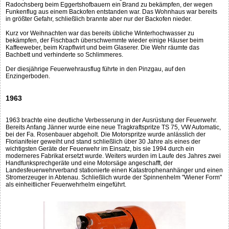
Radochsberg beim Eggertshofbauern ein Brand zu bekämpfen, der wegen
Funkenflug aus einem Backofen entstanden war. Das Wohnhaus war bereits
in größter Gefahr, schließlich brannte aber nur der Backofen nieder.
Kurz vor Weihnachten war das bereits übliche Winterhochwasser zu
bekämpfen, der Fischbach überschwemmte wieder einige Häuser beim
Kaffeeweber, beim Krapflwirt und beim Glaserer. Die Wehr räumte das
Bachbett und verhinderte so Schlimmeres.
Der diesjährige Feuerwehrausflug führte in den Pinzgau, auf den
Enzingerboden.
1963
1963 brachte eine deutliche Verbesserung in der Ausrüstung der Feuerwehr.
Bereits Anfang Jänner wurde eine neue Tragkraftspritze TS 75, VW Automatic,
bei der Fa. Rosenbauer abgeholt. Die Motorspritze wurde anlässlich der
Florianifeier geweiht und stand schließlich über 30 Jahre als eines der
wichtigsten Geräte der Feuerwehr im Einsatz, bis sie 1994 durch ein
moderneres Fabrikat ersetzt wurde. Weiters wurden im Laufe des Jahres zwei
Handfunksprechgeräte und eine Motorsäge angeschafft, der
Landesfeuerwehrverband stationierte einen Katastrophenanhänger und einen
Stromerzeuger in Abtenau. Schließlich wurde der Spinnenhelm "Wiener Form"
als einheitlicher Feuerwehrhelm eingeführt.