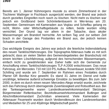
1969
Bereits am 1. Jänner frühmorgens musste zu einem Zimmerbrand in der
Tischlerei Wallinger in Fischbach ausgerückt werden, der Brand war jedoch
durch gezieltes Eingreifen noch rasch zu löschen. Nicht mehr zu löschen war
jedoch ein Großbrand beim Schönleitenbauern in Wei-tenau am 20.
September. Gemeinsam mit Kameraden aus Voglau und Scheffau gelang es
nicht, Wohn- oder Wirtschaftsgebäude zu retten, beide wurden völlig
vernichtet. Der Grund lag vor allem in der Tatsache, dass akuter
Wassermangel am Brandort herrschte. Am selben Tag und zur selben Zeit
brach in der Garage des Postamtes ein Brand aus, der jedoch keinen
Schaden anrichtete.
Das wichtigste Ereignis des Jahres war jedoch die feierliche Indienststellung
des neuen Tanklöschfahrzeuges. Die Topographie Abtenaus hatte es mit sich
gebracht, dass an vielen Stellen des Gemeindegebietes der Brandschutz mit
einem leichten Löschfahrzeug, aufgrund des herrschenden Wassermangels,
einfach nicht zu gewährleisten war. Daher hatte sich die Gemeinde zur
Anschaffung eines Tanklöschfahrzeuges TLF-A 2000 entschlossen. Das neue
Fahrzeug, ein Mercedes 710 mit 110 PS, Aufbau Rosenbauer, kostete 550.000
Schilling und wurde am 7. September im Rahmen eines Festaktes durch
Pfarrer GR Bonifaz Kinz geweiht. Es stand 31 Jahre im Dienst und hatte
unzählige, teilweise äußerst schwierige Einsätze zu bewältigen. Bis zum Jahr
2000, in dem es durch einen neuen Mercedes-Atego ersetzt wurde, zeichnete
sich das Fahrzeug durch überragende Zuverlässigkeit und Robustheit aus. Bei
der Tankwagenweihe waren Landesfeuerwehrkommandant Stelzinger,
Bürgermeister Rettenbacher, Bezirksfeuerwehrkommandant Buttinger und
Abschnittskommandant Zuchristian anwesend. Viele Kameraden der
Abtenauer Feuerwehr wurden durch Verdienstkreuze des Landesverbandes
und Medaillen für 25 und 40jährige Mitgliedschaft geehrt.