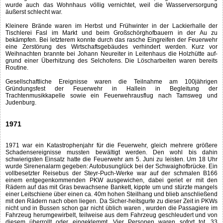
wurde auch das Wohnhaus völlig vernichtet, weil die Wasserversorgung
äußerst schlecht war.
Kleinere Brände waren im Herbst und Frühwinter in der Lackierhalle der
Tischlerei Fasl im Markt und beim Großschörghofbauern in der Au zu
bekämpfen. Bei letzterem konnte durch das rasche Eingreifen der Feuerwehr
eine Zerstörung des Wirtschaftsgebäudes verhindert werden. Kurz vor
Weihnachten brannte bei Johann Neureiter in Leitenhaus die Holzhütte auf-
grund einer Überhitzung des Selchofens. Die Löscharbeiten waren bereits
Routine.
Gesellschaftliche Ereignisse waren die Teilnahme am 100jährigen
Gründungsfest der Feuerwehr in Hallein in Begleitung der
Trachtenmusikkapelle sowie ein Feuerwehrausflug nach Tamsweg und
Judenburg.
1971
1971 war ein Katastrophenjahr für die Feuerwehr, gleich mehrere größere
Schadensereignisse mussten bewältigt werden. Den wohl bis dahin
schwierigsten Einsatz hatte die Feuerwehr am 5. Juni zu leisten. Um 18 Uhr
wurde Sirenenalarm gegeben: Autobusunglück bei der Schwaighofbrücke. Ein
vollbesetzter Reisebus der Steyr-Puch-Werke war auf der schmalen B166
einem entgegenkommenden PKW ausgewichen, dabei geriet er mit den
Rädern auf das mit Gras bewachsene Bankett, kippte um und stürzte mangels
einer Leitschiene über einen ca. 40m hohen Steilhang und blieb anschließend
mit den Rädern nach oben liegen. Da Sicher-heitsgurte zu dieser Zeit in PKWs
nicht und in Bussen schon gar nicht üblich waren , wurden die Passagiere im
Fahrzeug herumgewirbelt, teilweise aus dem Fahrzeug geschleudert und von
diesem überrollt oder eingeklemmt. Vier Personen waren sofort tot, 33