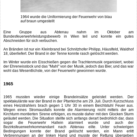
1964 wurde die Uniformierung der Feuerwehr von blau
auf braun umgestellt
Eine Gruppe aus Abtenau nahm im Oktober am
Bundesfeuerwehrleistungsbewerb in Wien teil und konnte ein gutes
Abschneiden für sich verbuchen.
An Bränden ist nur ein Kleinbrand bei Schnitzhofer Philipp, Häuslfeld, Waldhof
18, überliefert. Der Brand in der Tenne konnte rasch gelöscht werden.
Im Winter wurde ein Eisschießen gegen die Trachtenmusik organisiert, wobei
der Ehreneisstock und das "Mahl" von der Musik, jedoch das Bier, und das war
wohl das Wesentlichste, von der Feuerwehr gewonnen wurde.
1965
1965 mussten wieder einige Brandeinsätze geleistet werden. Der
spektakulärste war der Brand in der Pfarrkirche am 29. Juli. Durch Kurzschluss
eines Heizstrahlers brach gegen 1 Uhr 30 in einem Beichtstuhl Feuer aus.
Wegen eines Stromausfalls konnte die Alarmierung nicht mittels der am
Kirchturm montierten Sirene erfolgen, es musste daher mit den Glocken Sturm
geläutet werden. Die Situation stellte sich anfangs derart bedrohlich dar, dass
sogar die Feuerwehr Hallein alarmiert wurde und auch der
Bezirksfeuerwehrkommandant nach Abtenau eilte. Unter schwierigen
Bedingungen konnte der Brand gelöscht werden, ein Mann erlitt
Verbrennungen an der linken Hand und musste der Rettung übergeben