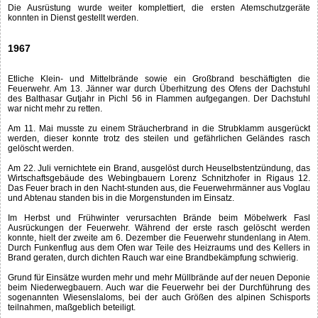
Die Ausrüstung wurde weiter komplettiert, die ersten Atemschutzgeräte
konnten in Dienst gestellt werden.
1967
Etliche Klein- und Mittelbrände sowie ein Großbrand beschäftigten die
Feuerwehr. Am 13. Jänner war durch Überhitzung des Ofens der Dachstuhl
des Balthasar Gutjahr in Pichl 56 in Flammen aufgegangen. Der Dachstuhl
war nicht mehr zu retten.
Am 11. Mai musste zu einem Sträucherbrand in die Strubklamm ausgerückt
werden, dieser konnte trotz des steilen und gefährlichen Geländes rasch
gelöscht werden.
Am 22. Juli vernichtete ein Brand, ausgelöst durch Heuselbstentzündung, das
Wirtschaftsgebäude des Webingbauern Lorenz Schnitzhofer in Rigaus 12.
Das Feuer brach in den Nacht-stunden aus, die Feuerwehrmänner aus Voglau
und Abtenau standen bis in die Morgenstunden im Einsatz.
Im Herbst und Frühwinter verursachten Brände beim Möbelwerk Fasl
Ausrückungen der Feuerwehr. Während der erste rasch gelöscht werden
konnte, hielt der zweite am 6. Dezember die Feuerwehr stundenlang in Atem.
Durch Funkenflug aus dem Ofen war Teile des Heizraums und des Kellers in
Brand geraten, durch dichten Rauch war eine Brandbekämpfung schwierig.
Grund für Einsätze wurden mehr und mehr Müllbrände auf der neuen Deponie
beim Niederwegbauern. Auch war die Feuerwehr bei der Durchführung des
sogenannten Wiesenslaloms, bei der auch Größen des alpinen Schisports
teilnahmen, maßgeblich beteiligt.