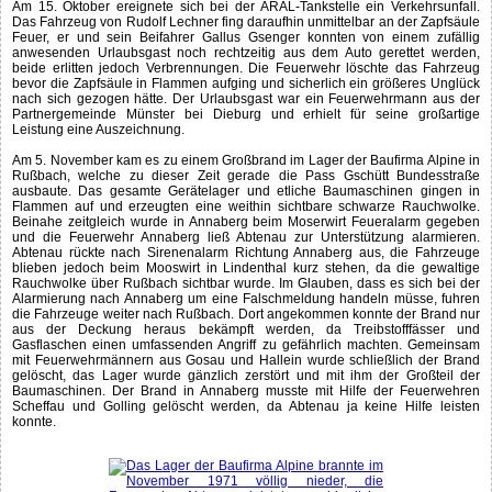
Am 15. Oktober ereignete sich bei der ARAL-Tankstelle ein Verkehrsunfall.
Das Fahrzeug von Rudolf Lechner fing daraufhin unmittelbar an der Zapfsäule
Feuer, er und sein Beifahrer Gallus Gsenger konnten von einem zufällig
anwesenden Urlaubsgast noch rechtzeitig aus dem Auto gerettet werden,
beide erlitten jedoch Verbrennungen. Die Feuerwehr löschte das Fahrzeug
bevor die Zapfsäule in Flammen aufging und sicherlich ein größeres Unglück
nach sich gezogen hätte. Der Urlaubsgast war ein Feuerwehrmann aus der
Partnergemeinde Münster bei Dieburg und erhielt für seine großartige
Leistung eine Auszeichnung.
Am 5. November kam es zu einem Großbrand im Lager der Baufirma Alpine in
Rußbach, welche zu dieser Zeit gerade die Pass Gschütt Bundesstraße
ausbaute. Das gesamte Gerätelager und etliche Baumaschinen gingen in
Flammen auf und erzeugten eine weithin sichtbare schwarze Rauchwolke.
Beinahe zeitgleich wurde in Annaberg beim Moserwirt Feueralarm gegeben
und die Feuerwehr Annaberg ließ Abtenau zur Unterstützung alarmieren.
Abtenau rückte nach Sirenenalarm Richtung Annaberg aus, die Fahrzeuge
blieben jedoch beim Mooswirt in Lindenthal kurz stehen, da die gewaltige
Rauchwolke über Rußbach sichtbar wurde. Im Glauben, dass es sich bei der
Alarmierung nach Annaberg um eine Falschmeldung handeln müsse, fuhren
die Fahrzeuge weiter nach Rußbach. Dort angekommen konnte der Brand nur
aus der Deckung heraus bekämpft werden, da Treibstofffässer und
Gasflaschen einen umfassenden Angriff zu gefährlich machten. Gemeinsam
mit Feuerwehrmännern aus Gosau und Hallein wurde schließlich der Brand
gelöscht, das Lager wurde gänzlich zerstört und mit ihm der Großteil der
Baumaschinen. Der Brand in Annaberg musste mit Hilfe der Feuerwehren
Scheffau und Golling gelöscht werden, da Abtenau ja keine Hilfe leisten
konnte.