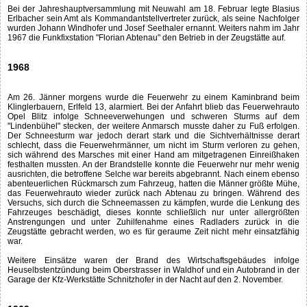
Bei der Jahreshauptversammlung mit Neuwahl am 18. Februar legte Blasius
Erlbacher sein Amt als Kommandantstellvertreter zurück, als seine Nachfolger
wurden Johann Windhofer und Josef Seethaler ernannt. Weiters nahm im Jahr
1967 die Funkfixstation "Florian Abtenau" den Betrieb in der Zeugstätte auf.
1968
Am 26. Jänner morgens wurde die Feuerwehr zu einem Kaminbrand beim
Klinglerbauern, Erlfeld 13, alarmiert. Bei der Anfahrt blieb das Feuerwehrauto
Opel Blitz infolge Schneeverwehungen und schweren Sturms auf dem
"Lindenbühel" stecken, der weitere Anmarsch musste daher zu Fuß erfolgen.
Der Schneesturm war jedoch derart stark und die Sichtverhältnisse derart
schlecht, dass die Feuerwehrmänner, um nicht im Sturm verloren zu gehen,
sich während des Marsches mit einer Hand am mitgetragenen Einreißhaken
festhalten mussten. An der Brandstelle konnte die Feuerwehr nur mehr wenig
ausrichten, die betroffene Selche war bereits abgebrannt. Nach einem ebenso
abenteuerlichen Rückmarsch zum Fahrzeug, hatten die Männer größte Mühe,
das Feuerwehrauto wieder zurück nach Abtenau zu bringen. Während des
Versuchs, sich durch die Schneemassen zu kämpfen, wurde die Lenkung des
Fahrzeuges beschädigt, dieses konnte schließlich nur unter allergrößten
Anstrengungen und unter Zuhilfenahme eines Radladers zurück in die
Zeugstätte gebracht werden, wo es für geraume Zeit nicht mehr einsatzfähig
war.
Weitere Einsätze waren der Brand des Wirtschaftsgebäudes infolge
Heuselbstentzündung beim Oberstrasser in Waldhof und ein Autobrand in der
Garage der Kfz-Werkstätte Schnitzhofer in der Nacht auf den 2. November.