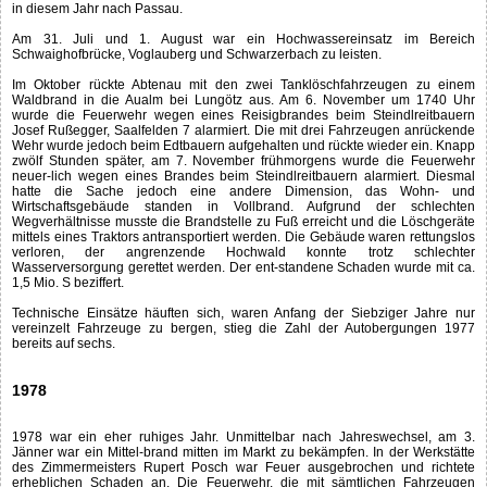
in diesem Jahr nach Passau.
Am 31. Juli und 1. August war ein Hochwassereinsatz im Bereich
Schwaighofbrücke, Voglauberg und Schwarzerbach zu leisten.
Im Oktober rückte Abtenau mit den zwei Tanklöschfahrzeugen zu einem
Waldbrand in die Aualm bei Lungötz aus. Am 6. November um 1740 Uhr
wurde die Feuerwehr wegen eines Reisigbrandes beim Steindlreitbauern
Josef Rußegger, Saalfelden 7 alarmiert. Die mit drei Fahrzeugen anrückende
Wehr wurde jedoch beim Edtbauern aufgehalten und rückte wieder ein. Knapp
zwölf Stunden später, am 7. November frühmorgens wurde die Feuerwehr
neuer-lich wegen eines Brandes beim Steindlreitbauern alarmiert. Diesmal
hatte die Sache jedoch eine andere Dimension, das Wohn- und
Wirtschaftsgebäude standen in Vollbrand. Aufgrund der schlechten
Wegverhältnisse musste die Brandstelle zu Fuß erreicht und die Löschgeräte
mittels eines Traktors antransportiert werden. Die Gebäude waren rettungslos
verloren, der angrenzende Hochwald konnte trotz schlechter
Wasserversorgung gerettet werden. Der ent-standene Schaden wurde mit ca.
1,5 Mio. S beziffert.
Technische Einsätze häuften sich, waren Anfang der Siebziger Jahre nur
vereinzelt Fahrzeuge zu bergen, stieg die Zahl der Autobergungen 1977
bereits auf sechs.
1978
1978 war ein eher ruhiges Jahr. Unmittelbar nach Jahreswechsel, am 3.
Jänner war ein Mittel-brand mitten im Markt zu bekämpfen. In der Werkstätte
des Zimmermeisters Rupert Posch war Feuer ausgebrochen und richtete
erheblichen Schaden an. Die Feuerwehr, die mit sämtlichen Fahrzeugen