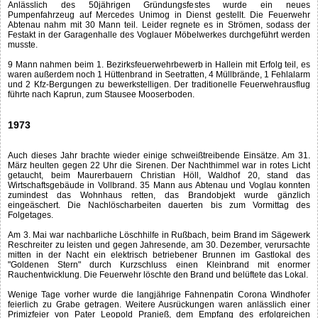
Anlässlich des 50jährigen Gründungsfestes wurde ein neues
Pumpenfahrzeug auf Mercedes Unimog in Dienst gestellt. Die Feuerwehr
Abtenau nahm mit 30 Mann teil. Leider regnete es in Strömen, sodass der
Festakt in der Garagenhalle des Voglauer Möbelwerkes durchgeführt werden
musste.
9 Mann nahmen beim 1. Bezirksfeuerwehrbewerb in Hallein mit Erfolg teil, es
waren außerdem noch 1 Hüttenbrand in Seetratten, 4 Müllbrände, 1 Fehlalarm
und 2 Kfz-Bergungen zu bewerkstelligen. Der traditionelle Feuerwehrausflug
führte nach Kaprun, zum Stausee Mooserboden.
1973
Auch dieses Jahr brachte wieder einige schweißtreibende Einsätze. Am 31.
März heulten gegen 22 Uhr die Sirenen. Der Nachthimmel war in rotes Licht
getaucht, beim Maurerbauern Christian Höll, Waldhof 20, stand das
Wirtschaftsgebäude in Vollbrand. 35 Mann aus Abtenau und Voglau konnten
zumindest das Wohnhaus retten, das Brandobjekt wurde gänzlich
eingeäschert. Die Nachlöscharbeiten dauerten bis zum Vormittag des
Folgetages.
Am 3. Mai war nachbarliche Löschhilfe in Rußbach, beim Brand im Sägewerk
Reschreiter zu leisten und gegen Jahresende, am 30. Dezember, verursachte
mitten in der Nacht ein elektrisch betriebener Brunnen im Gastlokal des
"Goldenen Stern" durch Kurzschluss einen Kleinbrand mit enormer
Rauchentwicklung. Die Feuerwehr löschte den Brand und belüftete das Lokal.
Wenige Tage vorher wurde die langjährige Fahnenpatin Corona Windhofer
feierlich zu Grabe getragen. Weitere Ausrückungen waren anlässlich einer
Primizfeier von Pater Leopold Pranieß, dem Empfang des erfolgreichen