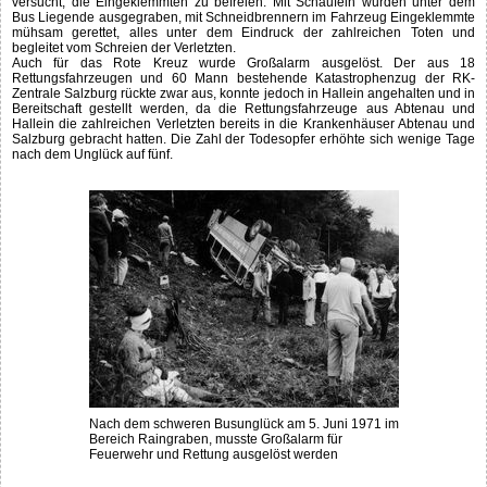
versucht, die Eingeklemmten zu befreien. Mit Schaufeln wurden unter dem
Bus Liegende ausgegraben, mit Schneidbrennern im Fahrzeug Eingeklemmte
mühsam gerettet, alles unter dem Eindruck der zahlreichen Toten und
begleitet vom Schreien der Verletzten.
Auch für das Rote Kreuz wurde Großalarm ausgelöst. Der aus 18
Rettungsfahrzeugen und 60 Mann bestehende Katastrophenzug der RK-
Zentrale Salzburg rückte zwar aus, konnte jedoch in Hallein angehalten und in
Bereitschaft gestellt werden, da die Rettungsfahrzeuge aus Abtenau und
Hallein die zahlreichen Verletzten bereits in die Krankenhäuser Abtenau und
Salzburg gebracht hatten. Die Zahl der Todesopfer erhöhte sich wenige Tage
nach dem Unglück auf fünf.
Nach dem schweren Busunglück am 5. Juni 1971 im
Bereich Raingraben, musste Großalarm für
Feuerwehr und Rettung ausgelöst werden