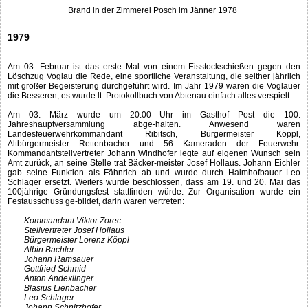
Brand in der Zimmerei Posch im Jänner 1978
1979
Am 03. Februar ist das erste Mal von einem Eisstockschießen gegen den
Löschzug Voglau die Rede, eine sportliche Veranstaltung, die seither jährlich
mit großer Begeisterung durchgeführt wird. Im Jahr 1979 waren die Voglauer
die Besseren, es wurde lt. Protokollbuch von Abtenau einfach alles verspielt.
Am 03. März wurde um 20.00 Uhr im Gasthof Post die 100.
Jahreshauptversammlung abge-halten. Anwesend waren
Landesfeuerwehrkommandant Ribitsch, Bürgermeister Köppl,
Altbürgermeister Rettenbacher und 56 Kameraden der Feuerwehr.
Kommandantstellvertreter Johann Windhofer legte auf eigenen Wunsch sein
Amt zurück, an seine Stelle trat Bäcker-meister Josef Hollaus. Johann Eichler
gab seine Funktion als Fähnrich ab und wurde durch Haimhofbauer Leo
Schlager ersetzt. Weiters wurde beschlossen, dass am 19. und 20. Mai das
100jährige Gründungsfest stattfinden würde. Zur Organisation wurde ein
Festausschuss ge-bildet, darin waren vertreten:
Kommandant Viktor Zorec
Stellvertreter Josef Hollaus
Bürgermeister Lorenz Köppl
Albin Bachler
Johann Ramsauer
Gottfried Schmid
Anton Andexlinger
Blasius Lienbacher
Leo Schlager
Johann Schnitzhofer