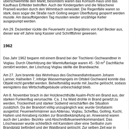
überschwemmte den Markt, besonders waren das Konsum-haus und das
Kaufhaus Erlfelder betroffen. Auch der Kindergarten und die Wäscherei
Pranieß wurden durch den Wimmbach verwüstet. Die Regenfälle waren so
stark, dass sogar die Straße nach Golling wegen Überflutung gesperrt werden
musste. Am darauffolgenden Tag mussten wieder unzählige Keller
ausgepumpt werden.
Am 29. Dezember rückte die Feuerwehr zum Begräbnis von Karl Becker aus,
dieser war elf Jahre lang Kassier und Schriftführer gewesen.
1962
Das Jahr 1962 begann mit einem Brand bei der Tischlerei Gschwandtner in
2
Voglau. Durch Überhitzung der Warmluftanlage waren 45 - 50 m
Dachfläche
zerstört worden, der Löschzug Voglau stellte die Brandwache.
Am 27. Juni brannte das Wohnhaus des Gschwandlahnbauern Johann
Lanner, Hallseiten 7, infolge Wassermangels im Ortsteil Gschwand konnte das
Objekt nicht gerettet werden. Behelfsmäßig wurde mit Jauche gelöscht, sodass
wenigstens das Wirtschaftsgebäude unbeschädigt blieb.
Am 8. November brach in der Holzknechthütte Aualm-Pichl ein Brand aus, der
starken Funkenflug verursachte. Ca. 1 ha Wald drohte in Brand gesetzt zu
werden, Trockenheit und starker Südwind verschärften die Situation
zusätzlich. Da der Brandort völlig unzugänglich war, wurde Großalarm
ausgelöst. Feuerwehrmänner aus Abtenau, Voglau, Scheffau, Golling, Kuchl,
Hallein und Annaberg rückten zur Brandbekämpfung an. Anwesend waren
auch der Landes- Bezirks- und Abschnittsfeuerwehrkommandant. Das
Löschwasser wurde schließlich mit Kanistern über eine Seilbahn zum
Brandplatz befördert und der Waldbrand gelöscht. Zur selben Zeit war in