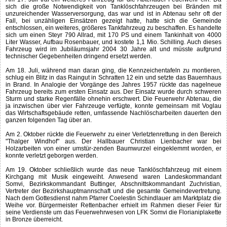
sich die große Notwendigkeit von Tanklöschfahrzeugen bei Bränden mit
unzureichender Wasserversorgung, das war und ist in Abtenau sehr oft der
Fall, bei unzähligen Einsätzen gezeigt hatte, hatte sich die Gemeinde
entschlossen, ein weiteres, größeres Tankfahrzeug zu beschaffen. Es handelte
sich um einen Steyr 790 Allrad, mit 170 PS und einem Tankinhalt von 4000
Liter Wasser, Aufbau Rosenbauer, und kostete 1,1 Mio. Schilling. Auch dieses
Fahrzeug wird im Jubiläumsjahr 2004 30 Jahre alt und müsste aufgrund
technischer Gegebenheiten dringend ersetzt werden.
Am 18. Juli, während man daran ging, die Kennzeichentafeln zu montieren,
schlug ein Blitz in das Raingut in Schratten 12 ein und setzte das Bauernhaus
in Brand. In Analogie der Vorgänge des Jahres 1957 rückte das nagelneue
Fahrzeug bereits zum ersten Einsatz aus. Der Einsatz wurde durch schweren
Sturm und starke Regenfälle ohnehin erschwert. Die Feuerwehr Abtenau, die
ja inzwischen über vier Fahrzeuge verfügte, konnte gemeinsam mit Voglau
das Wirtschaftsgebäude retten, umfassende Nachlöscharbeiten dauerten den
ganzen folgenden Tag über an.
Am 2. Oktober rückte die Feuerwehr zu einer Verletztenrettung in den Bereich
"Thalger Windhof" aus. Der Hallbauer Christian Lienbacher war bei
Holzarbeiten von einer umstür-zenden Baumwurzel eingeklemmt worden, er
konnte verletzt geborgen werden.
Am 19. Oktober schließlich wurde das neue Tanklöschfahrzeug mit einem
Kirchgang mit Musik eingeweiht. Anwesend waren Landeskommandant
Somvi, Bezirkskommandant Buttinger, Abschnittskommandant Zuchristian,
Vertreter der Bezirkshauptmannschaft und die gesamte Gemeindevertretung.
Nach dem Gottesdienst nahm Pfarrer Coelestin Schindlauer am Marktplatz die
Weihe vor. Bürgermeister Rettenbacher erhielt im Rahmen dieser Feier für
seine Verdienste um das Feuerwehrwesen von LFK Somvi die Florianiplakette
in Bronze überreicht.