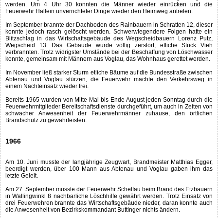
werden. Um 4 Uhr 30 konnten die Männer wieder einrücken und die
Feuerwehr Hallein unverrichteter Dinge wieder den Heimweg antreten.
Im September brannte der Dachboden des Rainbauern in Schratten 12, dieser
konnte jedoch rasch gelöscht werden. Schwerwiegendere Folgen hatte ein
Blitzschlag in das Wirtschaftsgebäude des Wegscheidbauern Lorenz Putz,
Wegscheid 13. Das Gebäude wurde völlig zerstört, etliche Stück Vieh
verbrannten. Trotz widrigster Umstände bei der Beschaffung von Löschwasser
konnte, gemeinsam mit Männern aus Voglau, das Wohnhaus gerettet werden.
Im November ließ starker Sturm etliche Bäume auf die Bundesstraße zwischen
Abtenau und Voglau stürzen, die Feuerwehr machte den Verkehrsweg in
einem Nachteinsatz wieder frei.
Bereits 1965 wurden von Mitte Mai bis Ende August jeden Sonntag durch die
Feuerwehrmitglieder Bereitschaftsdienste durchgeführt, um auch in Zeiten von
schwacher Anwesenheit der Feuerwehrmänner zuhause, den örtlichen
Brandschutz zu gewährleisten.
1966
Am 10. Juni musste der langjährige Zeugwart, Brandmeister Matthias Egger,
beerdigt werden, über 100 Mann aus Abtenau und Voglau gaben ihm das
letzte Geleit.
Am 27. September musste der Feuerwehr Scheffau beim Brand des Etzbauern
in Wallingwinkl 8 nachbarliche Löschhilfe gewährt werden. Trotz Einsatz von
drei Feuerwehren brannte das Wirtschaftsgebäude nieder, daran konnte auch
die Anwesenheit von Bezirkskommandant Buttinger nichts ändern.