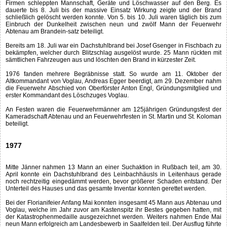
Firmen schleppten Mannschaft, Geräte und Löschwasser auf den Berg. Es
dauerte bis 8. Juli bis der massive Einsatz Wirkung zeigte und der Brand
schließlich gelöscht werden konnte. Von 5. bis 10. Juli waren täglich bis zum
Einbruch der Dunkelheit zwischen neun und zwölf Mann der Feuerwehr
Abtenau am Brandein-satz beteiligt.
Bereits am 18. Juli war ein Dachstuhlbrand bei Josef Gsenger in Fischbach zu
bekämpfen, welcher durch Blitzschlag ausgelöst wurde. 25 Mann rückten mit
sämtlichen Fahrzeugen aus und löschten den Brand in kürzester Zeit.
1976 fanden mehrere Begräbnisse statt. So wurde am 11. Oktober der
Altkommandant von Voglau, Andreas Egger beerdigt, am 29. Dezember nahm
die Feuerwehr Abschied von Oberförster Anton Engl, Gründungsmitglied und
erster Kommandant des Löschzuges Voglau.
An Festen waren die Feuerwehrmänner am 125jährigen Gründungsfest der
Kameradschaft Abtenau und an Feuerwehrfesten in St. Martin und St. Koloman
beteiligt.
1977
Mitte Jänner nahmen 13 Mann an einer Suchaktion in Rußbach teil, am 30.
April konnte ein Dachstuhlbrand des Leinbachhäusls in Leitenhaus gerade
noch rechtzeitig eingedämmt werden, bevor größerer Schaden entstand. Der
Unterteil des Hauses und das gesamte Inventar konnten gerettet werden.
Bei der Florianifeier Anfang Mai konnten insgesamt 45 Mann aus Abtenau und
Voglau, welche im Jahr zuvor am Kastenspitz ihr Bestes gegeben hatten, mit
der Katastrophenmedaille ausgezeichnet werden. Weiters nahmen Ende Mai
neun Mann erfolgreich am Landesbewerb in Saalfelden teil. Der Ausflug führte