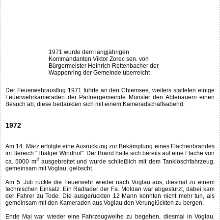
1971 wurde dem langjährigen
Kommandanten Viktor Zorec sen. von
Bürgermeister Heinrich Rettenbacher der
Wappenring der Gemeinde überreicht
Der Feuerwehrausflug 1971 führte an den Chiemsee, weiters statteten einige
Feuerwehrkameraden der Partnergemeinde Münster den Abtenauern einen
Besuch ab, diese bedankten sich mit einem Kameradschaftsabend.
1972
Am 14. März erfolgte eine Ausrückung zur Bekämpfung eines Flächenbrandes
im Bereich "Thalger Windhof". Der Brand hatte sich bereits auf eine Fläche von
2
ca. 5000 m
ausgebreitet und wurde schließlich mit dem Tanklöschfahrzeug,
gemeinsam mit Voglau, gelöscht.
Am 5. Juli rückte die Feuerwehr wieder nach Voglau aus, diesmal zu einem
technischen Einsatz. Ein Radlader der Fa. Moldan war abgestürzt, dabei kam
der Fahrer zu Tode. Die ausgerückten 12 Mann konnten nicht mehr tun, als
gemeinsam mit den Kameraden aus Voglau den Verunglückten zu bergen.
Ende Mai war wieder eine Fahrzeugweihe zu begehen, diesmal in Voglau.