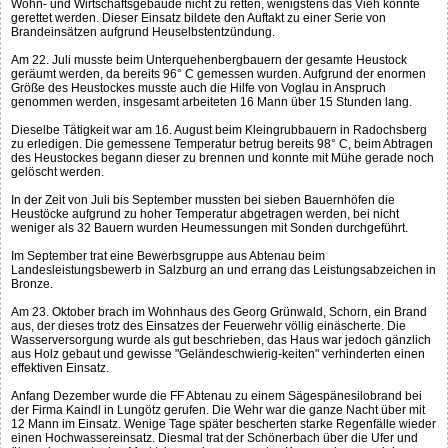
Wohn- und Wirtschaftsgebäude nicht zu retten, wenigstens das Vieh konnte
gerettet werden. Dieser Einsatz bildete den Auftakt zu einer Serie von
Brandeinsätzen aufgrund Heuselbstentzündung.
Am 22. Juli musste beim Unterquehenbergbauern der gesamte Heustock
geräumt werden, da bereits 96° C gemessen wurden. Aufgrund der enormen
Größe des Heustockes musste auch die Hilfe von Voglau in Anspruch
genommen werden, insgesamt arbeiteten 16 Mann über 15 Stunden lang.
Dieselbe Tätigkeit war am 16. August beim Kleingrubbauern in Radochsberg
zu erledigen. Die gemessene Temperatur betrug bereits 98° C, beim Abtragen
des Heustockes begann dieser zu brennen und konnte mit Mühe gerade noch
gelöscht werden.
In der Zeit von Juli bis September mussten bei sieben Bauernhöfen die
Heustöcke aufgrund zu hoher Temperatur abgetragen werden, bei nicht
weniger als 32 Bauern wurden Heumessungen mit Sonden durchgeführt.
Im September trat eine Bewerbsgruppe aus Abtenau beim
Landesleistungsbewerb in Salzburg an und errang das Leistungsabzeichen in
Bronze.
Am 23. Oktober brach im Wohnhaus des Georg Grünwald, Schorn, ein Brand
aus, der dieses trotz des Einsatzes der Feuerwehr völlig einäscherte. Die
Wasserversorgung wurde als gut beschrieben, das Haus war jedoch gänzlich
aus Holz gebaut und gewisse "Geländeschwierig-keiten" verhinderten einen
effektiven Einsatz.
Anfang Dezember wurde die FF Abtenau zu einem Sägespänesilobrand bei
der Firma Kaindl in Lungötz gerufen. Die Wehr war die ganze Nacht über mit
12 Mann im Einsatz. Wenige Tage später bescherten starke Regenfälle wieder
einen Hochwassereinsatz. Diesmal trat der Schönerbach über die Ufer und