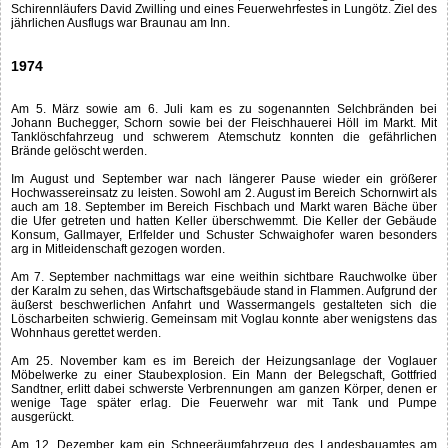
Schirennläufers David Zwilling und eines Feuerwehrfestes in Lungötz. Ziel des
jährlichen Ausflugs war Braunau am Inn.
1974
Am 5. März sowie am 6. Juli kam es zu sogenannten Selchbränden bei
Johann Buchegger, Schorn sowie bei der Fleischhauerei Höll im Markt. Mit
Tanklöschfahrzeug und schwerem Atemschutz konnten die gefährlichen
Brände gelöscht werden.
Im August und September war nach längerer Pause wieder ein größerer
Hochwassereinsatz zu leisten. Sowohl am 2. August im Bereich Schornwirt als
auch am 18. September im Bereich Fischbach und Markt waren Bäche über
die Ufer getreten und hatten Keller überschwemmt. Die Keller der Gebäude
Konsum, Gallmayer, Erlfelder und Schuster Schwaighofer waren besonders
arg in Mitleidenschaft gezogen worden.
Am 7. September nachmittags war eine weithin sichtbare Rauchwolke über
der Karalm zu sehen, das Wirtschaftsgebäude stand in Flammen. Aufgrund der
äußerst beschwerlichen Anfahrt und Wassermangels gestalteten sich die
Löscharbeiten schwierig. Gemeinsam mit Voglau konnte aber wenigstens das
Wohnhaus gerettet werden.
Am 25. November kam es im Bereich der Heizungsanlage der Voglauer
Möbelwerke zu einer Staubexplosion. Ein Mann der Belegschaft, Gottfried
Sandtner, erlitt dabei schwerste Verbrennungen am ganzen Körper, denen er
wenige Tage später erlag. Die Feuerwehr war mit Tank und Pumpe
ausgerückt.
Am 12. Dezember kam ein Schneeräumfahrzeug des Landesbauamtes am