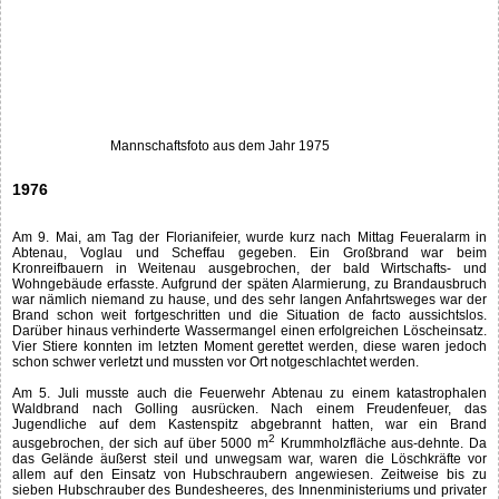
Mannschaftsfoto aus dem Jahr 1975
1976
Am 9. Mai, am Tag der Florianifeier, wurde kurz nach Mittag Feueralarm in
Abtenau, Voglau und Scheffau gegeben. Ein Großbrand war beim
Kronreifbauern in Weitenau ausgebrochen, der bald Wirtschafts- und
Wohngebäude erfasste. Aufgrund der späten Alarmierung, zu Brandausbruch
war nämlich niemand zu hause, und des sehr langen Anfahrtsweges war der
Brand schon weit fortgeschritten und die Situation de facto aussichtslos.
Darüber hinaus verhinderte Wassermangel einen erfolgreichen Löscheinsatz.
Vier Stiere konnten im letzten Moment gerettet werden, diese waren jedoch
schon schwer verletzt und mussten vor Ort notgeschlachtet werden.
Am 5. Juli musste auch die Feuerwehr Abtenau zu einem katastrophalen
Waldbrand nach Golling ausrücken. Nach einem Freudenfeuer, das
Jugendliche auf dem Kastenspitz abgebrannt hatten, war ein Brand
2
ausgebrochen, der sich auf über 5000 m
Krummholzfläche aus-dehnte. Da
das Gelände äußerst steil und unwegsam war, waren die Löschkräfte vor
allem auf den Einsatz von Hubschraubern angewiesen. Zeitweise bis zu
sieben Hubschrauber des Bundesheeres, des Innenministeriums und privater