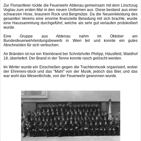
Zur Florianifeier rückte die Feuerwehr Abtenau gemeinsam mit dem Löschzug
Voglau zum ersten Mal in den neuen Uniformen aus. Diese bestand aus einer
schwarzen Hose, braunem Rock und Bergmütze. Da die Neueinkleidung des
gesamten Vereins eine enorme finanzielle Belastung mit sich brachte, wurde
eine Haussammlung durchgeführt, welche als sehr gut verlaufen protokolliert
wurde.
Eine Gruppe aus Abtenau nahm im Oktober am
Bundesfeuerwehrleistungsbewerb in Wien teil und konnte ein gutes
Abschneiden für sich verbuchen.
An Bränden ist nur ein Kleinbrand bei Schnitzhofer Philipp, Häuslfeld, Waldhof
18, überliefert. Der Brand in der Tenne konnte rasch gelöscht werden.
Im Winter wurde ein Eisschießen gegen die Trachtenmusik organisiert, wobei
der Ehreneis-stock und das "Mahl" von der Musik, jedoch das Bier, und das
war wohl das Wesentlichste, von der Feuerwehr gewonnen wurde.