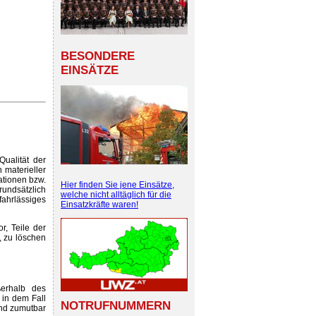
BESONDERE
EINSÄTZE
Qualität der
 materieller
ationen bzw.
Hier finden Sie jene Einsätze,
rundsätzlich
welche nicht alltäglich für die
ahrlässiges
Einsatzkräfte waren!
r, Teile der
 zu löschen
ßerhalb des
 in dem Fall
NOTRUFNUMMERN
und zumutbar