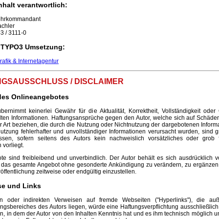
nhalt verantwortlich:
ehrkommandant
achler
3 / 3111-0
 TYPO3 Umsetzung:
fik & Internetagentur
GSAUSSCHLUSS / DISCLAIMER
 des Onlineangebotes
bernimmt keinerlei Gewähr für die Aktualität, Korrektheit, Vollständigkeit oder 
llten Informationen. Haftungsansprüche gegen den Autor, welche sich auf Schäden
er Art beziehen, die durch die Nutzung oder Nichtnutzung der dargebotenen Inform
utzung fehlerhafter und unvollständiger Informationen verursacht wurden, sind g
ssen, sofern seitens des Autors kein nachweislich vorsätzliches oder grob f
 vorliegt.
te sind freibleibend und unverbindlich. Der Autor behält es sich ausdrücklich vo
r das gesamte Angebot ohne gesonderte Ankündigung zu verändern, zu ergänzen,
öffentlichung zeitweise oder endgültig einzustellen.
se und Links
en oder indirekten Verweisen auf fremde Webseiten ("Hyperlinks"), die au
ngsbereiches des Autors liegen, würde eine Haftungsverpflichtung ausschließlich
eten, in dem der Autor von den Inhalten Kenntnis hat und es ihm technisch möglich 