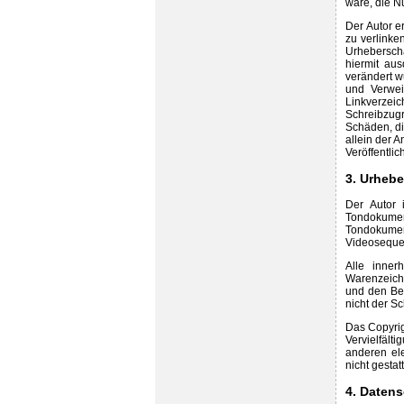
wäre, die N
Der Autor e
zu verlinke
Urheberschaf
hiermit aus
verändert w
und Verwei
Linkverzeic
Schreibzugr
Schäden, di
allein der A
Veröffentlic
3. Urheb
Der Autor i
Tondokumen
Tondokumen
Videoseque
Alle inner
Warenzeich
und den Bes
nicht der S
Das Copyrigh
Vervielfäl
anderen el
nicht gestatt
4. Daten