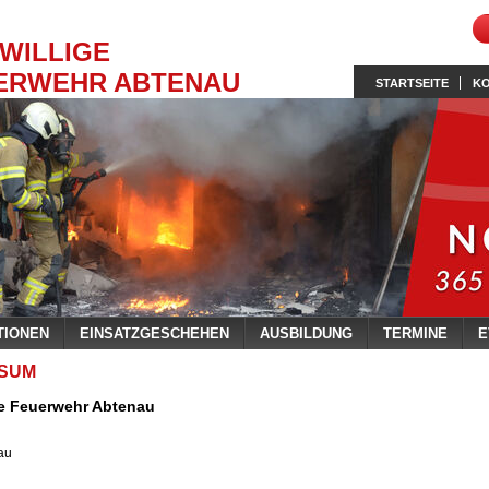
IWILLIGE
ERWEHR ABTENAU
STARTSEITE
K
TIONEN
EINSATZGESCHEHEN
AUSBILDUNG
TERMINE
E
SSUM
ge Feuerwehr Abtenau
au