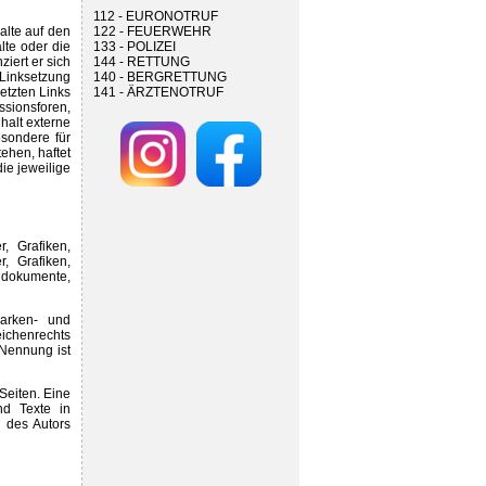
112 - EURONOTRUF
alte auf den
122 - FEUERWEHR
lte oder die
133 - POLIZEI
ziert er sich
144 - RETTUNG
 Linksetzung
140 - BERGRETTUNG
etzten Links
141 - ÄRZTENOTRUF
sionsforen,
halt externe
esondere für
ehen, haftet
die jeweilige
r, Grafiken,
, Grafiken,
ndokumente,
Marken- und
ichenrechts
 Nennung ist
 Seiten. Eine
nd Texte in
 des Autors