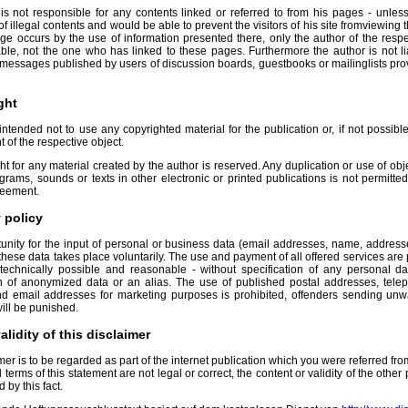
is not responsible for any contents linked or referred to from his pages - unless
 illegal contents and would be able to prevent the visitors of his site fromviewing
ge occurs by the use of information presented there, only the author of the resp
able, not the one who has linked to these pages. Furthermore the author is not li
 messages published by users of discussion boards, guestbooks or mailinglists pro
ight
ntended not to use any copyrighted material for the publication or, if not possible
t of the respective object.
t for any material created by the author is reserved. Any duplication or use of ob
grams, sounds or texts in other electronic or printed publications is not permitted
reement.
y policy
rtunity for the input of personal or business data (email addresses, name, addresse
 these data takes place voluntarily. The use and payment of all offered services are p
technically possible and reasonable - without specification of any personal d
on of anonymized data or an alias. The use of published postal addresses, tele
d email addresses for marketing purposes is prohibited, offenders sending un
ll be punished.
alidity of this disclaimer
mer is to be regarded as part of the internet publication which you were referred from
l terms of this statement are not legal or correct, the content or validity of the other
 by this fact.