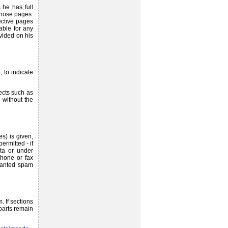
 he has full
 those pages.
ective pages
able for any
vided on his
, to indicate
jects such as
 without the
s) is given,
ermitted - if
ata or under
phone or fax
wanted spam
. If sections
 parts remain