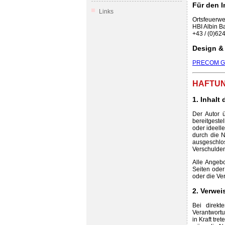
Für den I
Links
Ortsfeuerw
HBI Albin B
+43 / (0)624
Design &
PRECOM Gra
HAFTUN
1. Inhalt
Der Autor ü
bereitgeste
oder ideell
durch die N
ausgeschlo
Verschulden
Alle Angebo
Seiten ode
oder die Ver
2. Verwei
Bei direkt
Verantwortu
in Kraft tr