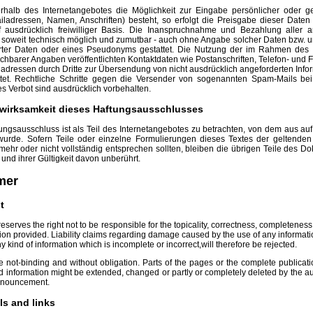
rhalb des Internetangebotes die Möglichkeit zur Eingabe persönlicher oder ge
ladressen, Namen, Anschriften) besteht, so erfolgt die Preisgabe dieser Daten
f ausdrücklich freiwilliger Basis. Die Inanspruchnahme und Bezahlung aller 
 - soweit technisch möglich und zumutbar - auch ohne Angabe solcher Daten bzw. 
rter Daten oder eines Pseudonyms gestattet. Die Nutzung der im Rahmen des
ichbarer Angaben veröffentlichten Kontaktdaten wie Postanschriften, Telefon- un
adressen durch Dritte zur Übersendung von nicht ausdrücklich angeforderten Infor
ttet. Rechtliche Schritte gegen die Versender von sogenannten Spam-Mails be
s Verbot sind ausdrücklich vorbehalten.
swirksamkeit dieses Haftungsausschlusses
ungsausschluss ist als Teil des Internetangebotes zu betrachten, von dem aus auf
wurde. Sofern Teile oder einzelne Formulierungen dieses Textes der geltenden
t mehr oder nicht vollständig entsprechen sollten, bleiben die übrigen Teile des D
 und ihrer Gültigkeit davon unberührt.
mer
nt
eserves the right not to be responsible for the topicality, correctness, completeness 
tion provided. Liability claims regarding damage caused by the use of any informati
y kind of information which is incomplete or incorrect,will therefore be rejected.
re not-binding and without obligation. Parts of the pages or the complete publicat
nd information might be extended, changed or partly or completely deleted by the a
nnouncement.
als and links