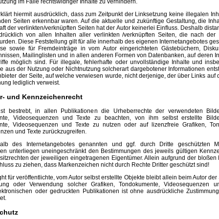
utzung im Falle rechtswidriger Inhalte zu verhindern.
rklärt hiermit ausdrücklich, dass zum Zeitpunkt der Linksetzung keine illegalen Inh
nden Seiten erkennbar waren. Auf die aktuelle und zukünftige Gestaltung, die Inha
t der verlinkten/verknüpften Seiten hat der Autor keinerlei Einfluss. Deshalb distan
drücklich von allen Inhalten aller verlinkten /verknüpften Seiten, die nach der
urden. Diese Feststellung gilt für alle innerhalb des eigenen Internetangebotes ges
se sowie für Fremdeinträge in vom Autor eingerichteten Gästebüchern, Diskus
hnissen, Mailinglisten und in allen anderen Formen von Datenbanken, auf deren In
iffe möglich sind. Für illegale, fehlerhafte oder unvollständige Inhalte und insb
e aus der Nutzung oder Nichtnutzung solcherart dargebotener Informationen entst
nbieter der Seite, auf welche verwiesen wurde, nicht derjenige, der über Links auf 
hung lediglich verweist.
er- und Kennzeichenrecht
st bestrebt, in allen Publikationen die Urheberrechte der verwendeten Bilde
te, Videosequenzen und Texte zu beachten, von ihm selbst erstellte Bilder
te, Videosequenzen und Texte zu nutzen oder auf lizenzfreie Grafiken, To
nzen und Texte zurückzugreifen.
halb des Internetangebotes genannten und ggf. durch Dritte geschützten 
en unterliegen uneingeschränkt den Bestimmungen des jeweils gültigen Kennze
itzrechten der jeweiligen eingetragenen Eigentümer. Allein aufgrund der bloßen
chluss zu ziehen, dass Markenzeichen nicht durch Rechte Dritter geschützt sind!
t für veröffentlichte, vom Autor selbst erstellte Objekte bleibt allein beim Autor der
tigung oder Verwendung solcher Grafiken, Tondokumente, Videosequenzen u
ektronischen oder gedruckten Publikationen ist ohne ausdrückliche Zustimmung
et.
schutz