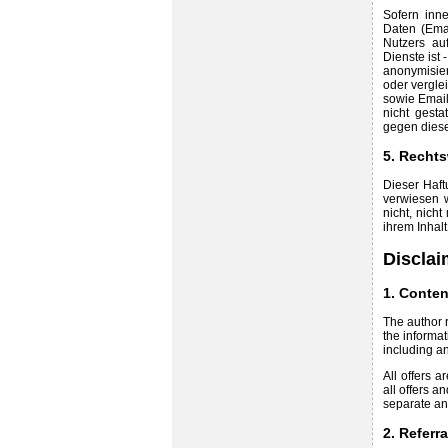
Sofern inne
Daten (Emai
Nutzers au
Dienste ist
anonymisie
oder vergle
sowie Email
nicht gesta
gegen diese
5. Recht
Dieser Haft
verwiesen 
nicht, nich
ihrem Inhalt
Disclai
1. Conte
The author r
the informa
including an
All offers a
all offers a
separate a
2. Referr