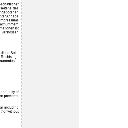
schäftlicher
 seitens des
angebotenen
unter Angabe
 Impressums
d Faxnummern
mationen ist
i Verstössen
 diese Seite
 Rechtslage
okumentes in
or quality of
on provided,
ion including
uthor without