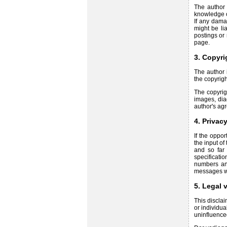
The author 
knowledge of
If any dama
might be li
postings or
page.
3. Copyr
The author i
the copyrigh
The copyrigh
images, dia
author's ag
4. Privac
If the oppo
the input of
and so far 
specificati
numbers an
messages wi
5. Legal v
This disclai
or individua
uninfluenced