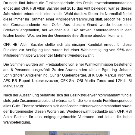
Da nach fünf Jahren die Funktionsperiode des Ortsfeuerwehrkommandanten
endet und OFK HBI Albin Bachler seit 2016 das Amt bekleidet, war es dieses
Jahr wieder erforderlich, eine solche Wahl durchzuführen. Im Normalfall findet
diese immer im Rahmen einer Mitgliederversammlung statt, jedoch fiel diese
der Coronapandemie zum Opfer. Aus diesem Grund wurde heuer eine
Briefwahl abgehalten, bei welcher alle 142 aktiven Kamerad/innen in den
letzten beiden Wochen bei der Gemeinde ihre Stimme abgeben konnten.
OFK HBI Albin Bachler stellte sich als einziger Kandidat erneut für diese
Funktion zur Verfügung und wurde bei einer Wahlbeteiligung von 95% der
Mitglieder mit überwältigender Mehrheit wiedergewählt.
Die Stimmen wurden am Freitagabend von einer Wahlkommission bestehend
aus 6 Personen ausgezählt. Zu den Anwesenden zählten Bgm. Ing. Johann
Schnitzhofer, Amtsleiter Ing. Günter Quehenberger, BFK OBR Markus Kronreif,
AFK BR Rupert Unterwurzacher, OFK-Stv. OBI Martin Zorec und LZKdt. BI
Markus Putz.
Nach der Auszählung bedankte sich der Bezirksfeuerwehrkommandant für die
stets gute Zusammenarbeit und wünschte für die kommende Funktionsperiode
alles Gute. Ebenso schlossen sich der Abschnittsfeuerwehrkommandant sowie
der Bürgermeister diesen Worten an. Wiedergewählt bedankte sich OFK HBI
Albin Bachler für das entgegengebrachte Vertrauen und lobte die hohe
Wahlbeteiligung.