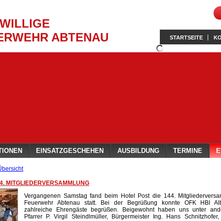
IWILLIGE
ERWEHR ABTENAU
STARTSEITE
K
TIONEN
EINSATZGESCHEHEN
AUSBILDUNG
TERMINE
E
Übersicht
44. MITGLIEDERVERSAMMLUNG
Vergangenen Samstag fand beim Hotel Post die 144. Mitgliedervers
Feuerwehr Abtenau statt. Bei der Begrüßung konnte OFK HBI Alb
zahlreiche Ehrengäste begrüßen. Beigewohnt haben uns unter an
Pfarrer P. Virgil Steindlmüller, Bürgermeister Ing. Hans Schnitzhofer