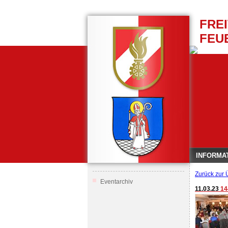
FRE
FEU
INFORMA
Zurück zur 
Eventarchiv
11.03.23
1