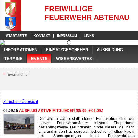
FREIWILLIGE
FEUERWEHR ABTENAU
STARTSEITE
KONTAKT
IMPRESSUM
LINKS
INFORMATIONEN
EINSATZGESCHEHEN
AUSBILDUNG
TERMINE
EVENTS
WISSENSWERTES
Eventarchiv
Zurück zur Übersicht
06.09.15
AUSFLUG AKTIVE MITGLIEDER (05.09. + 06.09.)
Der alle 5 Jahre stattfindende Feuerwehrausflug der
aktiven Feuerwehrmänner mitsamt Ehepartnern
beziehungsweise Freundinnen führte dieses Mal nach
Linz und in den Nachbarstaat Tschechien. Treffpunkt war
am Samstagmorgen beim Feuerwehrhaus