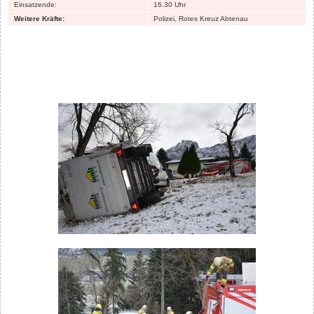
Kohlhofstraße hängen. Daraufhin versuchte der Lenker das Fahrzeug zurück
zu setzen. Der Klein LKW (3,5t) mit Anhänger rutschte dabei rückwärts und in
weiterer Folge von der steilen Straße. Der Fahrer reagierte richtig und sprang
noch aus dem Wagen. Das Fahrzeug kam nach ca. 10 Metern an einem Baum
zum Stillstand. Der mitgeführte Anhänger löste sich vom Fahrzeug und stürzte
um.
Gleich nach der Alarmierung legten die erstanrückenden Männer die
Schneeketten am Rüstlösch- und Tanklöschfahrzeug an, um sicher an die
Einsatzstelle zu gelangen. Der Klein LKW konnte innerhalb kurzer Zeit mit der
Einbauseilwinde durch Umlenken geborgen werden. Der Anhänger wurde mit
der Einbauseilwinde gesichert und mit einem Hubzug aufgestellt. Danach zog
die Feuerwehr auch den Anhänger mit der Einbauseilwinde zur Straße. Nach
der Bergung wurden noch beide Fahrzeuge gewendet. Danach konnte der
Fahrer wieder in Richtung Tal fahren. Da der Wagen an dem einen Baum
hängen blieb, hielt sich der Schaden in Grenzen. Ansonsten wäre das Gefährt
ca. 50 Meter abgestürzt.
Einsatzdaten FF Abtenau.
Ausgerückte Fahrzeuge:
Rüstlösch, Tank
Mannschaftsstärke:
16
Einsatzleiter:
OFK HBI Albin Bachler
Alarmierung:
14.25 Uhr
Einsatzende:
16.30 Uhr
Weitere Kräfte:
Polizei, Rotes Kreuz Abtenau