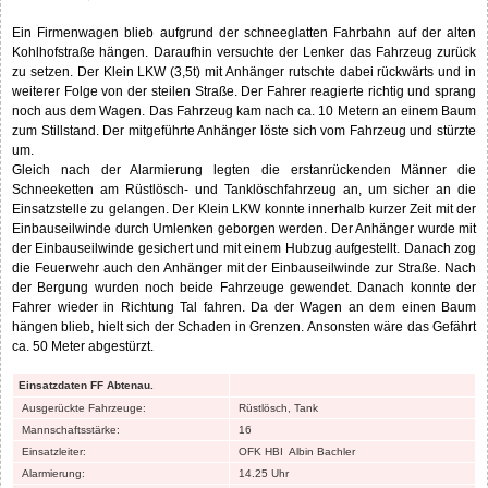
INFORMATIONEN
EINSATZGESCHEHEN
AUSBILDUNG
TERMINE
EVENTS
WISSENSWERTES
Archiv
Besondere Einsätze
Zurück zur Übersicht
KLEIN LKW BERGUNG; ALTE KOHLHOFSTRASSE
01.12.2016
erstellt von PB
Ein Firmenwagen blieb aufgrund der schneeglatten Fahrbahn auf der alten