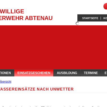
IWILLIGE
ERWEHR ABTENAU
STARTSEITE
K
TIONEN
EINSATZGESCHEHEN
AUSBILDUNG
TERMINE
E
Übersicht
ASSEREINSÄTZE NACH UNWETTER