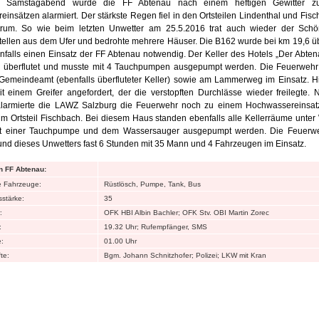
 Samstagabend wurde die FF Abtenau nach einem heftigen Gewitter z
insätzen alarmiert. Der stärkste Regen fiel in den Ortsteilen Lindenthal und Fis
trum. So wie beim letzten Unwetter am 25.5.2016 trat auch wieder der Sch
ellen aus dem Ufer und bedrohte mehrere Häuser. Die B162 wurde bei km 19,6 üb
falls einen Einsatz der FF Abtenau notwendig. Der Keller des Hotels „Der Abte
 überflutet und musste mit 4 Tauchpumpen ausgepumpt werden. Die Feuerwehr
emeindeamt (ebenfalls überfluteter Keller) sowie am Lammerweg im Einsatz. H
 einem Greifer angefordert, der die verstopften Durchlässe wieder freilegte.
alarmierte die LAWZ Salzburg die Feuerwehr noch zu einem Hochwassereinsat
 Ortsteil Fischbach. Bei diesem Haus standen ebenfalls alle Kellerräume unte
t einer Tauchpumpe und dem Wassersauger ausgepumpt werden. Die Feuerw
und dieses Unwetters fast 6 Stunden mit 35 Mann und 4 Fahrzeugen im Einsatz.
n FF Abtenau:
e Fahrzeuge:
Rüstlösch, Pumpe, Tank, Bus
stärke:
35
:
OFK HBI Albin Bachler; OFK Stv. OBI Martin Zorec
:
19.32 Uhr; Rufempfänger, SMS
:
01.00 Uhr
te:
Bgm. Johann Schnitzhofer; Polizei; LKW mit Kran