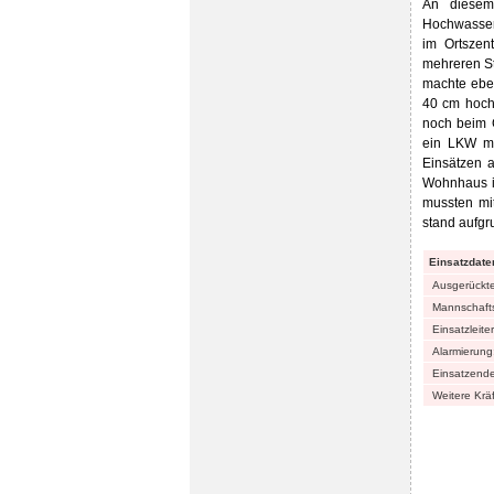
An diesem
Hochwassere
im Ortszen
mehreren St
machte eben
40 cm hoch
noch beim G
ein LKW mit
Einsätzen 
Wohnhaus im
mussten mi
stand aufgr
Einsatzdate
Ausgerückt
Mannschafts
Einsatzleiter
Alarmierung
Einsatzende
Weitere Kräf