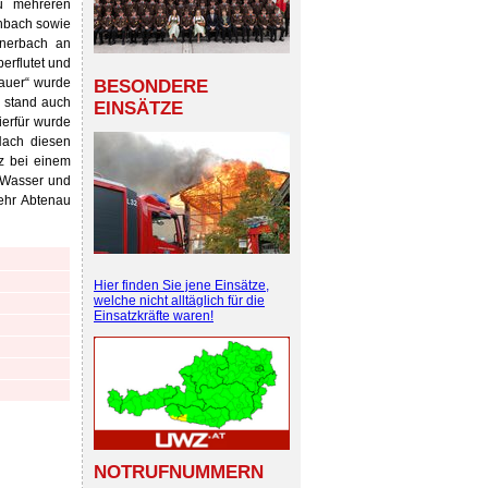
u mehreren
chbach sowie
önerbach an
erflutet und
nauer“ wurde
BESONDERE
 stand auch
EINSÄTZE
ierfür wurde
 Nach diesen
z bei einem
r Wasser und
ehr Abtenau
Hier finden Sie jene Einsätze,
welche nicht alltäglich für die
Einsatzkräfte waren!
NOTRUFNUMMERN