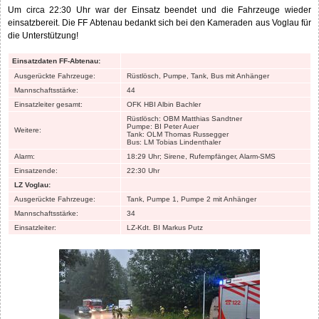
Um circa 22:30 Uhr war der Einsatz beendet und die Fahrzeuge wieder
einsatzbereit. Die FF Abtenau bedankt sich bei den Kameraden aus Voglau für
die Unterstützung!
Einsatzdaten FF-Abtenau:
Ausgerückte Fahrzeuge:
Rüstlösch, Pumpe, Tank, Bus mit Anhänger
Mannschaftsstärke:
44
Einsatzleiter gesamt:
OFK HBI Albin Bachler
Rüstlösch: OBM Matthias Sandtner
Pumpe: BI Peter Auer
Weitere:
Tank: OLM Thomas Russegger
Bus: LM Tobias Lindenthaler
Alarm:
18:29 Uhr; Sirene, Rufempfänger, Alarm-SMS
Einsatzende:
22:30 Uhr
LZ Voglau:
Ausgerückte Fahrzeuge:
Tank, Pumpe 1, Pumpe 2 mit Anhänger
Mannschaftsstärke:
34
Einsatzleiter:
LZ-Kdt. BI Markus Putz