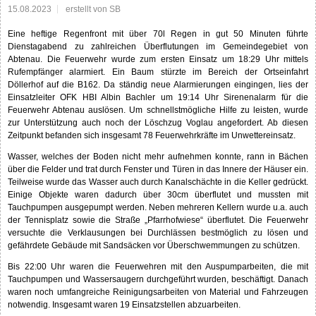
15.08.2023
erstellt von SB
Eine heftige Regenfront mit über 70l Regen in gut 50 Minuten führte
Dienstagabend zu zahlreichen Überflutungen im Gemeindegebiet von
Abtenau. Die Feuerwehr wurde zum ersten Einsatz um 18:29 Uhr mittels
Rufempfänger alarmiert. Ein Baum stürzte im Bereich der Ortseinfahrt
Döllerhof auf die B162. Da ständig neue Alarmierungen eingingen, lies der
Einsatzleiter OFK HBI Albin Bachler um 19:14 Uhr Sirenenalarm für die
Feuerwehr Abtenau auslösen. Um schnellstmögliche Hilfe zu leisten, wurde
zur Unterstützung auch noch der Löschzug Voglau angefordert. Ab diesen
Zeitpunkt befanden sich insgesamt 78 Feuerwehrkräfte im Unwettereinsatz.
Wasser, welches der Boden nicht mehr aufnehmen konnte, rann in Bächen
über die Felder und trat durch Fenster und Türen in das Innere der Häuser ein.
Teilweise wurde das Wasser auch durch Kanalschächte in die Keller gedrückt.
Einige Objekte waren dadurch über 30cm überflutet und mussten mit
Tauchpumpen ausgepumpt werden. Neben mehreren Kellern wurde u.a. auch
der Tennisplatz sowie die Straße „Pfarrhofwiese“ überflutet. Die Feuerwehr
versuchte die Verklausungen bei Durchlässen bestmöglich zu lösen und
gefährdete Gebäude mit Sandsäcken vor Überschwemmungen zu schützen.
Bis 22:00 Uhr waren die Feuerwehren mit den Auspumparbeiten, die mit
Tauchpumpen und Wassersaugern durchgeführt wurden, beschäftigt. Danach
waren noch umfangreiche Reinigungsarbeiten von Material und Fahrzeugen
notwendig. Insgesamt waren 19 Einsatzstellen abzuarbeiten.