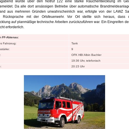
agabend wurde über den Notruf 122 eine starke Rauchentwicklung im Gew
gemeldet. Da alle dort ansässigen Betriebe über automatische Brandmeldeanlag
and aus mehreren Gründen unwahrscheinlich war, erfolgte von der LAWZ Sa
he Rücksprache mit der Ortsfeuerwehr. Vor Ort stellte sich heraus, dass 
klung auf planmäßige technische Arbeiten zurückzuführen war. Ein Eingreifen d
cht erforderlich.
n FF-Abtenau:
es Fahrzeug:
Tank
stärke:
9
:
OFK HBI Albin Bachler
19:36 Uhr, telefonisch
:
20:15 Uhr