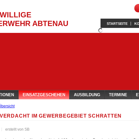
IWILLIGE
ERWEHR ABTENAU
STARTSEITE
K
TIONEN
EINSATZGESCHEHEN
AUSBILDUNG
TERMINE
E
Übersicht
VERDACHT IM GEWERBEGEBIET SCHRATTEN
erstellt von SB