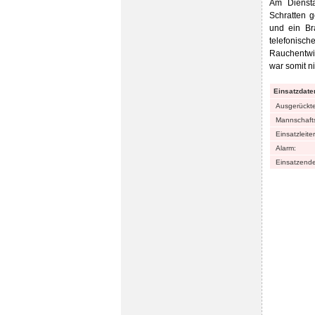
Am Dienst
Schratten 
und ein Br
telefonisc
Rauchentwic
war somit ni
Einsatzdate
Ausgerückt
Mannschafts
Einsatzleiter
Alarm:
Einsatzende