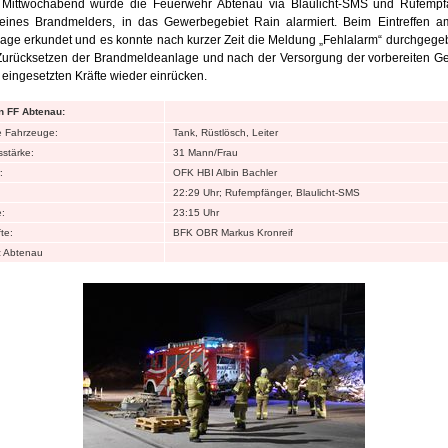
Mittwochabend wurde die Feuerwehr Abtenau via Blaulicht-SMS und Rufempf
eines Brandmelders, in das Gewerbegebiet Rain alarmiert. Beim Eintreffen am
age erkundet und es konnte nach kurzer Zeit die Meldung „Fehlalarm“ durchgeg
urücksetzen der Brandmeldeanlage und nach der Versorgung der vorbereiten Ger
 eingesetzten Kräfte wieder einrücken.
n FF Abtenau:
e Fahrzeuge:
Tank, Rüstlösch, Leiter
stärke:
31 Mann/Frau
:
OFK HBI Albin Bachler
22:29 Uhr; Rufempfänger, Blaulicht-SMS
:
23:15 Uhr
te:
BFK OBR Markus Kronreif
z Abtenau