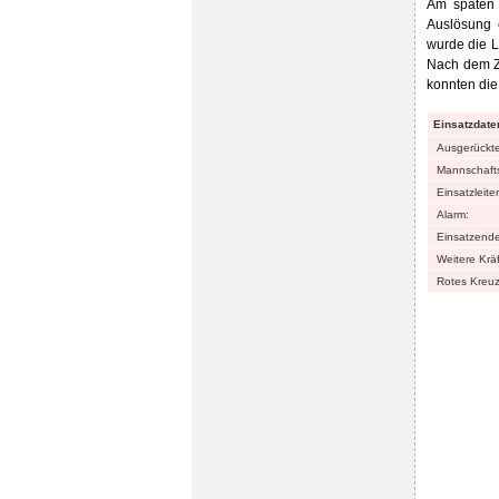
Am späten 
Auslösung 
wurde die L
Nach dem Z
konnten die
Einsatzdate
Ausgerückt
Mannschafts
Einsatzleiter
Alarm:
Einsatzende
Weitere Kräf
Rotes Kreu