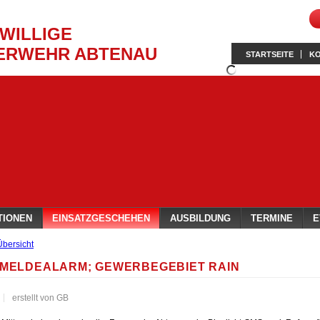
IWILLIGE
ERWEHR ABTENAU
STARTSEITE
K
TIONEN
EINSATZGESCHEHEN
AUSBILDUNG
TERMINE
E
Übersicht
MELDEALARM; GEWERBEGEBIET RAIN
erstellt von GB