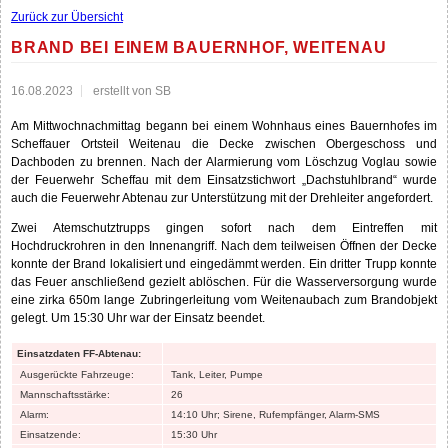
Zurück zur Übersicht
BRAND BEI EINEM BAUERNHOF, WEITENAU
16.08.2023
erstellt von SB
Am Mittwochnachmittag begann bei einem Wohnhaus eines Bauernhofes im
Scheffauer Ortsteil Weitenau die Decke zwischen Obergeschoss und
Dachboden zu brennen. Nach der Alarmierung vom Löschzug Voglau sowie
der Feuerwehr Scheffau mit dem Einsatzstichwort „Dachstuhlbrand“ wurde
auch die Feuerwehr Abtenau zur Unterstützung mit der Drehleiter angefordert.
Zwei Atemschutztrupps gingen sofort nach dem Eintreffen mit
Hochdruckrohren in den Innenangriff. Nach dem teilweisen Öffnen der Decke
konnte der Brand lokalisiert und eingedämmt werden. Ein dritter Trupp konnte
das Feuer anschließend gezielt ablöschen. Für die Wasserversorgung wurde
eine zirka 650m lange Zubringerleitung vom Weitenaubach zum Brandobjekt
gelegt. Um 15:30 Uhr war der Einsatz beendet.
Einsatzdaten FF-Abtenau:
Ausgerückte Fahrzeuge:
Tank, Leiter, Pumpe
Mannschaftsstärke:
26
Alarm:
14:10 Uhr; Sirene, Rufempfänger, Alarm-SMS
Einsatzende:
15:30 Uhr