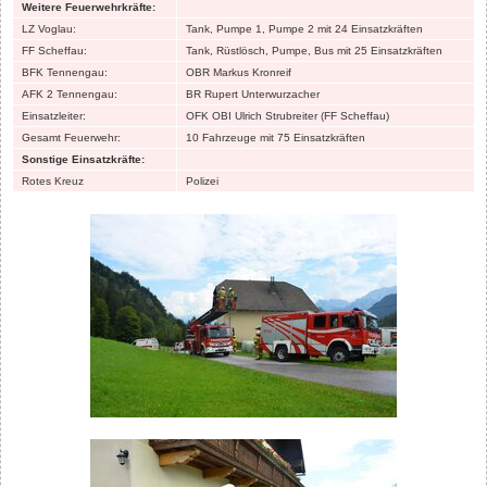
Weitere Feuerwehrkräfte:
LZ Voglau:
Tank, Pumpe 1, Pumpe 2 mit 24 Einsatzkräften
FF Scheffau:
Tank, Rüstlösch, Pumpe, Bus mit 25 Einsatzkräften
BFK Tennengau:
OBR Markus Kronreif
AFK 2 Tennengau:
BR Rupert Unterwurzacher
Einsatzleiter:
OFK OBI Ulrich Strubreiter (FF Scheffau)
Gesamt Feuerwehr:
10 Fahrzeuge mit 75 Einsatzkräften
Sonstige Einsatzkräfte:
Rotes Kreuz
Polizei