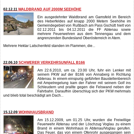
02.12.11
WALDBRAND AUF 2000M SEEHÖHE
Ein ausgedehnter Waldbrand am Gamsfeld im Bereich
des Heberfeldes auf knapp 2000 Metern Seehöhe im
Gemeindegebiet von Rußbach am Pass Gschütt hielt von
02.12.2011 bis 04.12.2011 die FF Abtenau sowie
mehrere Feuerwehren aus dem Tennengau und dem
angrenzenden Bundesland Oberösterreich in Atem.
Mehrere Hektar Latschenfeld standen im Flammen, die...
22.06.10
SCHWERER VERKEHRSUNFALL B166
Am 22.6.2010, um ca. 23.00 Uhr, fuhr ein Lenker mit
seinem PKW auf der B166 von Annaberg in Richtung
Abtenau. In einem einspurig geführten Baustellenbereich
mit Ampelregelung kam der Fahrer mit seinem Golf ins
Schleudern und prallte gegen die Felswand neben der
Fahrbahn. Daraufhin überschlug sich der PKW mehrmals
und blieb total beschädigt am Dach...
15.12.09
WOHNHAUSBRAND
Am 15.12.2009, um 01.25 Uhr, wurden die Freiwillige
Feuerwehr Abtenau und der Löschzug Voglau zu einem
Brand in einem Wohnhaus in Abtenau/Voglau gerufen.
Das Feuer, das von einem Ofenrohr ausgegangen sein