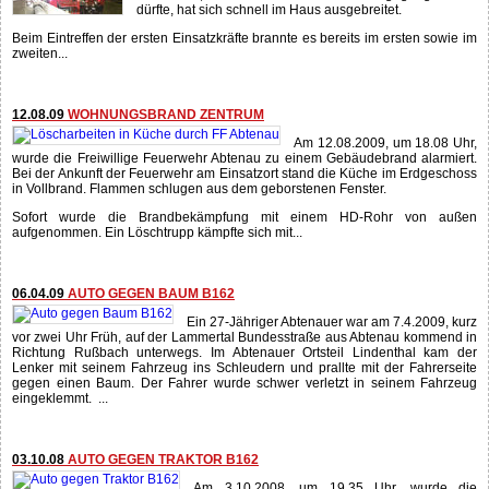
dürfte, hat sich schnell im Haus ausgebreitet.
Beim Eintreffen der ersten Einsatzkräfte brannte es bereits im ersten sowie im
zweiten...
12.08.09
WOHNUNGSBRAND ZENTRUM
Am 12.08.2009, um 18.08 Uhr,
wurde die Freiwillige Feuerwehr Abtenau zu einem Gebäudebrand alarmiert.
Bei der Ankunft der Feuerwehr am Einsatzort stand die Küche im Erdgeschoss
in Vollbrand. Flammen schlugen aus dem geborstenen Fenster.
Sofort wurde die Brandbekämpfung mit einem HD-Rohr von außen
aufgenommen. Ein Löschtrupp kämpfte sich mit...
06.04.09
AUTO GEGEN BAUM B162
Ein 27-Jähriger Abtenauer war am 7.4.2009, kurz
vor zwei Uhr Früh, auf der Lammertal Bundesstraße aus Abtenau kommend in
Richtung Rußbach unterwegs. Im Abtenauer Ortsteil Lindenthal kam der
Lenker mit seinem Fahrzeug ins Schleudern und prallte mit der Fahrerseite
gegen einen Baum. Der Fahrer wurde schwer verletzt in seinem Fahrzeug
eingeklemmt. ...
03.10.08
AUTO GEGEN TRAKTOR B162
Am 3.10.2008, um 19.35 Uhr, wurde die