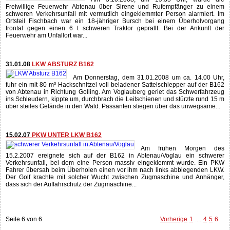
Freiwillige Feuerwehr Abtenau über Sirene und Rufempfänger zu einem
schweren Verkehrsunfall mit vermutlich eingeklemmter Person alarmiert. Im
Ortsteil Fischbach war ein 18-jähriger Bursch bei einem Überholvorgang
frontal gegen einen 6 t schweren Traktor geprallt. Bei der Ankunft der
Feuerwehr am Unfallort war...
31.01.08
LKW ABSTURZ B162
Am Donnerstag, dem 31.01.2008 um ca. 14.00 Uhr,
fuhr ein mit 80 m³ Hackschnitzel voll beladener Sattelschlepper auf der B162
von Abtenau in Richtung Golling. Am Voglauberg geriet das Schwerfahrzeug
ins Schleudern, kippte um, durchbrach die Leitschienen und stürzte rund 15 m
über steiles Gelände in den Wald. Passanten stiegen über das unwegsame...
15.02.07
PKW UNTER LKW B162
Am frühen Morgen des
15.2.2007 ereignete sich auf der B162 in Abtenau/Voglau ein schwerer
Verkehrsunfall, bei dem eine Person massiv eingeklemmt wurde. Ein PKW
Fahrer übersah beim Überholen einen vor ihm nach links abbiegenden LKW.
Der Golf krachte mit solcher Wucht zwischen Zugmaschine und Anhänger,
dass sich der Auffahrschutz der Zugmaschine...
Seite 6 von 6.
Vorherige
1
....
4
5
6