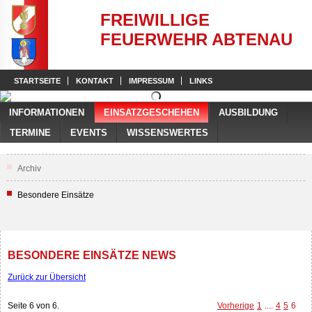
FREIWILLIGE
FEUERWEHR ABTENAU
STARTSEITE
KONTAKT
IMPRESSUM
LINKS
INFORMATIONEN
EINSATZGESCHEHEN
AUSBILDUNG
TERMINE
EVENTS
WISSENSWERTES
Archiv
Besondere Einsätze
BESONDERE EINSÄTZE NEWS
Zurück zur Übersicht
Seite 6 von 6.
Vorherige
1
....
4
5
6