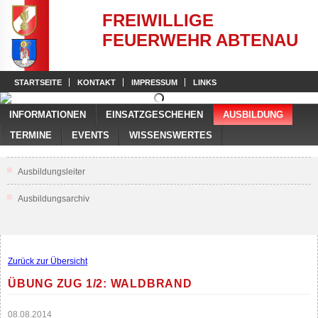
FREIWILLIGE
FEUERWEHR ABTENAU
STARTSEITE
KONTAKT
IMPRESSUM
LINKS
INFORMATIONEN
EINSATZGESCHEHEN
AUSBILDUNG
TERMINE
EVENTS
WISSENSWERTES
Ausbildungsleiter
Ausbildungsarchiv
Zurück zur Übersicht
ÜBUNG ZUG 1/2: WALDBRAND
08.08.2014