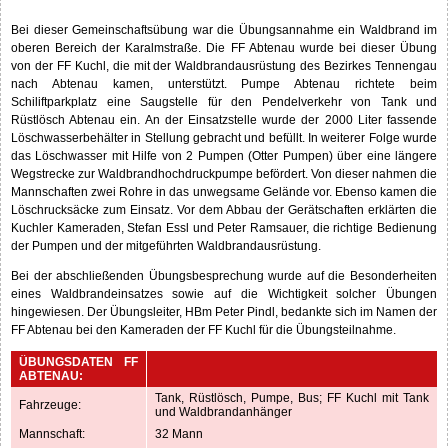
Bei dieser Gemeinschaftsübung war die Übungsannahme ein Waldbrand im
oberen Bereich der Karalmstraße. Die FF Abtenau wurde bei dieser Übung
von der FF Kuchl, die mit der Waldbrandausrüstung des Bezirkes Tennengau
nach Abtenau kamen, unterstützt. Pumpe Abtenau richtete beim
Schiliftparkplatz eine Saugstelle für den Pendelverkehr von Tank und
Rüstlösch Abtenau ein. An der Einsatzstelle wurde der 2000 Liter fassende
Löschwasserbehälter in Stellung gebracht und befüllt. In weiterer Folge wurde
das Löschwasser mit Hilfe von 2 Pumpen (Otter Pumpen) über eine längere
Wegstrecke zur Waldbrandhochdruckpumpe befördert. Von dieser nahmen die
Mannschaften zwei Rohre in das unwegsame Gelände vor. Ebenso kamen die
Löschrucksäcke zum Einsatz. Vor dem Abbau der Gerätschaften erklärten die
Kuchler Kameraden, Stefan Essl und Peter Ramsauer, die richtige Bedienung
der Pumpen und der mitgeführten Waldbrandausrüstung.
Bei der abschließenden Übungsbesprechung wurde auf die Besonderheiten
eines Waldbrandeinsatzes sowie auf die Wichtigkeit solcher Übungen
hingewiesen. Der Übungsleiter, HBm Peter Pindl, bedankte sich im Namen der
FF Abtenau bei den Kameraden der FF Kuchl für die Übungsteilnahme.
ÜBUNGSDATEN FF
ABTENAU:
Tank, Rüstlösch, Pumpe, Bus; FF Kuchl mit Tank
Fahrzeuge:
und Waldbrandanhänger
Mannschaft:
32 Mann