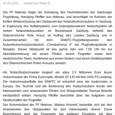
25.03.2011
erstellt von Peter B.
Die FF Abtenau folgte der Einladung des Fachreferenten der Salzburger
Flugrettung, Hansjörg Pfeiffer aus Abtenau, und besichtigte im Rahmen der
fünften Winterschulung den Stützpunkt des Notarzthubschraubers in Salzburg.
In Ergänzung des Notfallsystems zum bodengebundenen Notarztsystem mit
sieben Notarztstützpunkten im Bundesland Salzburg betreibt das
Österreichische Rote Kreuz, im Auftrag des Landes Salzburg und in
Zusammenarbeit mit dem ÖAMTC-Flugrettungsverein den
Notarzthubschrauberstandort „Christophorus 6“ am Flughafengelände in
Maxglan. Dieser Stützpunkt ist das ganze Jahr von 7.00 Uhr bis zur
Abenddämmerung mit einem Piloten, einem Flugretter sowie dem
medizinischen Team, bestehend aus einem Notarzt und einem Notfallsanitäter
des Österreichischen Roten Kreuzes, besetzt.
Als Notarzthubschrauber fungiert ein etwa 3.3 Millionen Euro teurer
Hubschrauber der Firma Eurocopter, Modell EC135 mit fast 1400 PS Leistung.
Die Hubschrauberflotte des ÖAMTC ist sicherlich eine der modernsten in
Europa. Die Technik und die Bedienung des Hubschraubers wurde den
Interessierten vom anwesenden Piloten und Stützpunktleiter Thomas Brändle
verständlich erklärt. Hansjörg Pfeiffer berichtete über die Aufgaben und
Gerätschaften der Flugretter.
Der Kommandant der FF Abtenau, Markus Kronreif, bedankte sich bei den
Anwesenden des Stützpunktes für den interessanten Abend. Diese
Besichtigung wird der Feuerwehr bei weiteren Einsätzen mit dem