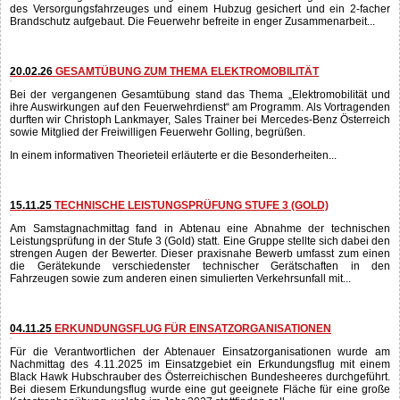
17.04.26
ÜBUNG ZUG 2/1 UND RETTUNG, SCHWERER
VERKEHRSUNFALL
Bei dieser Einsatzübung wurde ein schwerer Verkehrsunfall, bei dem ein
Wohnwagengespann in unwegsames Gelände abstürzte, angenommen. Nach
der Erkundung durch den Übungsleiter wurden die Fahrzeuge mit dem Kran
des Versorgungsfahrzeuges und einem Hubzug gesichert und ein 2-facher
Brandschutz aufgebaut. Die Feuerwehr befreite in enger Zusammenarbeit...
20.02.26
GESAMTÜBUNG ZUM THEMA ELEKTROMOBILITÄT
Bei der vergangenen Gesamtübung stand das Thema „Elektromobilität und
ihre Auswirkungen auf den Feuerwehrdienst“ am Programm. Als Vortragenden
durften wir Christoph Lankmayer, Sales Trainer bei Mercedes-Benz Österreich
sowie Mitglied der Freiwilligen Feuerwehr Golling, begrüßen.
In einem informativen Theorieteil erläuterte er die Besonderheiten...
15.11.25
TECHNISCHE LEISTUNGSPRÜFUNG STUFE 3 (GOLD)
Am Samstagnachmittag fand in Abtenau eine Abnahme der technischen
Leistungsprüfung in der Stufe 3 (Gold) statt. Eine Gruppe stellte sich dabei den
strengen Augen der Bewerter. Dieser praxisnahe Bewerb umfasst zum einen
die Gerätekunde verschiedenster technischer Gerätschaften in den
Fahrzeugen sowie zum anderen einen simulierten Verkehrsunfall mit...