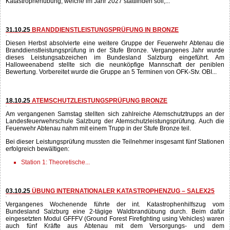
04.11.25
ERKUNDUNGSFLUG FÜR EINSATZORGANISATIONEN
Für die Verantwortlichen der Abtenauer Einsatzorganisationen wurde am
Nachmittag des 4.11.2025 im Einsatzgebiet ein Erkundungsflug mit einem
Black Hawk Hubschrauber des Österreichischen Bundesheeres durchgeführt.
Bei diesem Erkundungsflug wurde eine gut geeignete Fläche für eine große
Katastrophenübung, welche im Jahr 2027 stattfinden soll,...
31.10.25
BRANDDIENSTLEISTUNGSPRÜFUNG IN BRONZE
Diesen Herbst absolvierte eine weitere Gruppe der Feuerwehr Abtenau die
Branddienstleistungsprüfung in der Stufe Bronze. Vergangenes Jahr wurde
dieses Leistungsabzeichen im Bundesland Salzburg eingeführt. Am
Halloweenabend stellte sich die neunköpfige Mannschaft der peniblen
Bewertung. Vorbereitet wurde die Gruppe an 5 Terminen von OFK-Stv. OBI...
18.10.25
ATEMSCHUTZLEISTUNGSPRÜFUNG BRONZE
Am vergangenen Samstag stellten sich zahlreiche Atemschutztrupps an der
Landesfeuerwehrschule Salzburg der Atemschutzleistungsprüfung. Auch die
Feuerwehr Abtenau nahm mit einem Trupp in der Stufe Bronze teil.
Bei dieser Leistungsprüfung mussten die Teilnehmer insgesamt fünf Stationen
erfolgreich bewältigen:
Station 1: Theoretische...