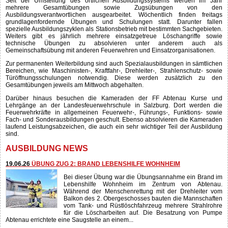
AUSBILDUNG
Um die Schlagkraft einer Feuerwehr sicherzustellen und aufrechtzuerhalten,
ist es notwendig, eine präzise und einsatzgetreue Aus - und Weiterbildung
durchzuführen.
Seit der Umstellung des örtlichen Ausbildungssystems werden im Jahr
mehrere Gesamtübungen sowie Zugsübungen von den
Ausbildungsverantwortlichen ausgearbeitet. Wöchentlich finden freitags
grundlagenfordernde Übungen und Schulungen statt. Darunter fallen
spezielle Ausbildungszyklen als Stationsbetrieb mit bestimmten Sachgebieten.
Weiters gibt es jährlich mehrere einsatzgetreue Löschangriffe sowie
technische Übungen zu absolvieren unter anderem auch als
Gemeinschaftsübung mit anderen Feuerwehren und Einsatzorganisationen.
Zur permanenten Weiterbildung sind auch Spezialausbildungen in sämtlichen
Bereichen, wie Maschinisten-, Kraftfahr-, Drehleiter-, Strahlenschutz- sowie
Türöffnungsschulungen notwendig. Diese werden zusätzlich zu den
Gesamtübungen jeweils am Mittwoch abgehalten.
Darüber hinaus besuchen die Kameraden der FF Abtenau Kurse und
Lehrgänge an der Landesfeuerwehrschule in Salzburg. Dort werden die
Feuerwehrkräfte in allgemeinen Feuerwehr-, Führungs-, Funktions- sowie
Fach- und Sonderausbildungen geschult. Ebenso absolvieren die Kameraden
laufend Leistungsabzeichen, die auch ein sehr wichtiger Teil der Ausbildung
sind.
AUSBILDUNG NEWS
19.06.26
ÜBUNG ZUG 2: BRAND LEBENSHILFE WOHNHEIM