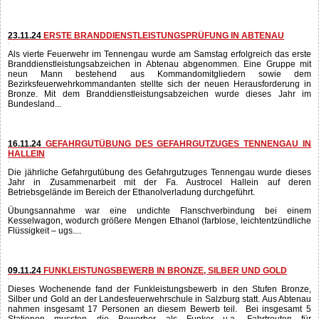
21.02.25
ÜBERARBEITETE KRAFTFAHRAUSBILDUNG BEI DER
FEUERWEHR ABTENAU
In den letzten Monaten wurde in der Feuerwehr Abtenau die interne
Kraftfahrausbildung grundlegend überarbeitet. Diese findet seit diesem Jahr
Anwendung und soll den Kraftfahrern eine qualitativ hochwertige Ausbildung
bieten. Das Ziel ist es, auf Gefahren bei Einsatzfahrten hinzuweisen sowie
fundiertes Wissen über die einzelnen Fahrzeuge zu bilden...
23.11.24
ERSTE BRANDDIENSTLEISTUNGSPRÜFUNG IN ABTENAU
Als vierte Feuerwehr im Tennengau wurde am Samstag erfolgreich das erste
Branddienstleistungsabzeichen in Abtenau abgenommen. Eine Gruppe mit
neun Mann bestehend aus Kommandomitgliedern sowie dem
Bezirksfeuerwehrkommandanten stellte sich der neuen Herausforderung in
Bronze. Mit dem Branddienstleistungsabzeichen wurde dieses Jahr im
Bundesland...
16.11.24
GEFAHRGUTÜBUNG DES GEFAHRGUTZUGES TENNENGAU IN
HALLEIN
Die jährliche Gefahrgutübung des Gefahrgutzuges Tennengau wurde dieses
Jahr in Zusammenarbeit mit der Fa. Austrocel Hallein auf deren
Betriebsgelände im Bereich der Ethanolverladung durchgeführt.
Übungsannahme war eine undichte Flanschverbindung bei einem
Kesselwagon, wodurch größere Mengen Ethanol (farblose, leichtentzündliche
Flüssigkeit – ugs....