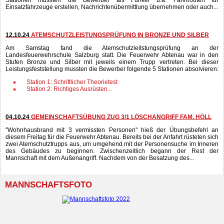
09.11.24
FUNKLEISTUNGSBEWERB IN BRONZE, SILBER UND GOLD
Dieses Wochenende fand der Funkleistungsbewerb in den Stufen Bronze,
Silber und Gold an der Landesfeuerwehrschule in Salzburg statt. Aus Abtenau
nahmen insgesamt 17 Personen an diesem Bewerb teil. Bei insgesamt 5
Stationen mussten die Bewerber als Funker u.a. Fahrtrouten für
Einsatzfahrzeuge erstellen, Nachrichtenübermittlung übernehmen oder auch...
12.10.24
ATEMSCHUTZLEISTUNGSPRÜFUNG IN BRONZE UND SILBER
Am Samstag fand die Atemschutzleitstungsprüfung an der
Landesfeuerwehrschule Salzburg statt. Die Feuerwehr Abtenau war in den
Stufen Bronze und Silber mit jeweils einem Trupp vertreten. Bei dieser
Leistungsfeststellung mussten die Bewerber folgende 5 Stationen absolvieren:
Station 1: Schriftlicher Theorietest
Station 2: Richtiges Ausrüsten...
04.10.24
GEMEINSCHAFTSÜBUNG ZUG 3/1 LÖSCHANGRIFF FAM. HÖLL
"Wohnhausbrand mit 3 vermissten Personen" hieß der Übungsbefehl an
diesem Freitag für die Feuerwehr Abtenau. Bereits bei der Anfahrt rüsteten sich
zwei Atemschutztrupps aus, um umgehend mit der Personensuche im Inneren
des Gebäudes zu beginnen. Zwischenzeitlich begann der Rest der
Mannschaft mit dem Außenangriff. Nachdem von der Besatzung des...