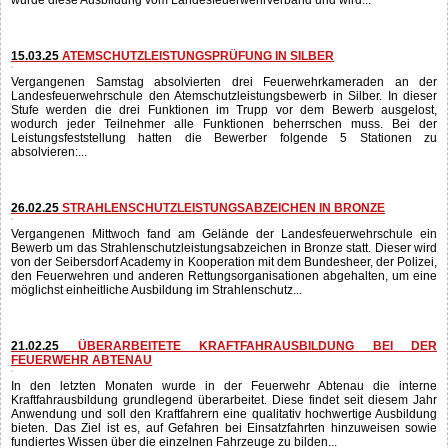
29.03.25
LKW - FAHRSICHERHEITSTRAINING 2025
Auch dieses Jahr wurde wieder ein LKW-Fahrsicherheitstraining für die
Feuerwehr Abtenau gemeinsam mit dem LZ Voglau und der Feuerwehr
Rußbach organisiert. Dieses Training dient der Sicherheit für die Einsatzfahrer
und ist ein wichtiger Bestandteil der Kraftfahrausbildung. Ins Leben gerufen
wurde diese Ausbildung vom Landesfeuerwehrverband und wird...
15.03.25
ATEMSCHUTZLEISTUNGSPRÜFUNG IN SILBER
Vergangenen Samstag absolvierten drei Feuerwehrkameraden an der
Landesfeuerwehrschule den Atemschutzleistungsbewerb in Silber. In dieser
Stufe werden die drei Funktionen im Trupp vor dem Bewerb ausgelost,
wodurch jeder Teilnehmer alle Funktionen beherrschen muss. Bei der
Leistungsfeststellung hatten die Bewerber folgende 5 Stationen zu
absolvieren:...
26.02.25
STRAHLENSCHUTZLEISTUNGSABZEICHEN IN BRONZE
Vergangenen Mittwoch fand am Gelände der Landesfeuerwehrschule ein
Bewerb um das Strahlenschutzleistungsabzeichen in Bronze statt. Dieser wird
von der Seibersdorf Academy in Kooperation mit dem Bundesheer, der Polizei,
den Feuerwehren und anderen Rettungsorganisationen abgehalten, um eine
möglichst einheitliche Ausbildung im Strahlenschutz...