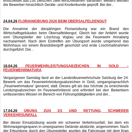
06.05.26
ZWEI WEITERE GRUPPEN BEI DER
BRANDDIENSTLEISTUNGSPRÜFUNG IN BRONZE
Am Mittwochabend absolvierten zwei weitere Gruppen der Feuerwehr
Abtenau die Branddienstleistungsprüfung in Bronze. Der Bewerb wurde im
Jahr 2024 eingeführt und umfasst einen vollständigen Löschangriff. Dabei
entscheidet das Los zwischen zwei verschiedenen Varianten. Weiters werden
die Bewerber hinsichtlich Geräte- und Knotenkunde geprüft. Bei der...
24.04.26
FLORIANIÜBUNG 2026 BEIM OBERSALFELDENGUT
Die Annahme der diesjährigen Florianiübung war ein Brand des
Wirtschaftsgebäudes beim Obersalfeldengut. Gleich bei der Anfahrt wurde
vom Übungsleiter der Löschzug Voglau und die Feuerwehr Annaberg
nachalarmiert. Nach dem Eintreffen am Übungsort wurde umgehend das
Wohnhaus vor einem Brandübergriff geschützt und erste Löschmaßnahmen
durchgeführt. Die...
18.04.26
FEUERWEHRLEISTUNGSABZEICHEN IN GOLD –
FEUERWEHRMATURA
Vergangenen Samstag fand an der Landesfeuerwehrschule Salzburg der 24.
Bewerb um das Feuerwehrleistungsabzeichen in Gold, umgangssprachlich
„Feuerwehrmatura“ genannt, statt. Dieses gilt als das höchste zu erreichende
Leistungsabzeichen im Feuerwehrdienst und erfordert bei den Bewerbern
umfassendes Wissen im Bereich von Führungstätigkeiten und der...