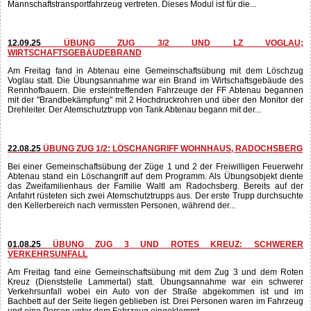
03.10.25
ÜBUNG INTERNATIONALER KATASTROPHENZUG – SALEX25
Vergangenes Wochenende führte der int. Katastrophenhilfszug vom
Bundesland Salzburg eine 2-tägige Waldbrandübung durch. Beim dafür
eingesetzten Modul GFFFV (Ground Forest Firefighting using Vehicles) waren
auch fünf Kräfte aus Abtenau mit dem Versorgungs- und dem
Mannschaftstransportfahrzeug vertreten. Dieses Modul ist für die...
12.09.25
ÜBUNG ZUG 3/2 UND LZ VOGLAU;
WIRTSCHAFTSGEBÄUDEBRAND
Am Freitag fand in Abtenau eine Gemeinschaftsübung mit dem Löschzug
Voglau statt. Die Übungsannahme war ein Brand im Wirtschaftsgebäude des
Rennhofbauern. Die ersteintreffenden Fahrzeuge der FF Abtenau begannen
mit der "Brandbekämpfung" mit 2 Hochdruckrohren und über den Monitor der
Drehleiter. Der Atemschutztrupp von Tank Abtenau begann mit der...
22.08.25
ÜBUNG ZUG 1/2: LÖSCHANGRIFF WOHNHAUS, RADOCHSBERG
Bei einer Gemeinschaftsübung der Züge 1 und 2 der Freiwilligen Feuerwehr
Abtenau stand ein Löschangriff auf dem Programm. Als Übungsobjekt diente
das Zweifamilienhaus der Familie Waltl am Radochsberg. Bereits auf der
Anfahrt rüsteten sich zwei Atemschutztrupps aus. Der erste Trupp durchsuchte
den Kellerbereich nach vermissten Personen, während der...