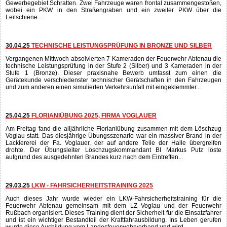
06.06.25
ÜBUNG ZUG 2 MIT LZ VOGLAU UND RK: SCHWERER
VERKEHRSUNFALL
Bei dieser Gemeinschaftsübung, an der auch das Rote Kreuz und der
Löschzug Voglau teilnehmen, war die Übungsannahme ein schwerer
Verkehrsunfall am Firmengelände eines holzverarbeitenden Betriebes im
Gewerbegebiet Schratten. Zwei Fahrzeuge waren frontal zusammengestoßen,
wobei ein PKW in den Straßengraben und ein zweiter PKW über die
Leitschiene...
30.04.25
TECHNISCHE LEISTUNGSPRÜFUNG IN BRONZE UND SILBER
Vergangenen Mittwoch absolvierten 7 Kameraden der Feuerwehr Abtenau die
technische Leistungsprüfung in der Stufe 2 (Silber) und 3 Kameraden in der
Stufe 1 (Bronze). Dieser praxisnahe Bewerb umfasst zum einen die
Gerätekunde verschiedenster technischer Gerätschaften in den Fahrzeugen
und zum anderen einen simulierten Verkehrsunfall mit eingeklemmter...
25.04.25
FLORIANIÜBUNG 2025, FIRMA VOGLAUER
Am Freitag fand die alljährliche Florianiübung zusammen mit dem Löschzug
Voglau statt. Das diesjährige Übungsszenario war ein massiver Brand in der
Lackiererei der Fa. Voglauer, der auf andere Teile der Halle übergreifen
drohte. Der Übungsleiter Löschzugskommandant BI Markus Putz löste
aufgrund des ausgedehnten Brandes kurz nach dem Eintreffen...