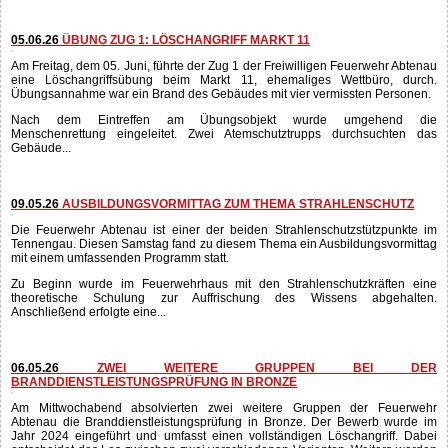
Bei dieser Übung war die Übungsannahme ein Brand im
Lebenshilfe Wohnheim im Zentrum von Abtenau.
Während der Menschenrettung mit der Drehleiter vom
Balkon des 2. Obergeschosses bauten die Mannschaften
vom Tank- und Rüstlöschfahrzeug mehrere Strahlrohre
für die Löscharbeiten auf. Die Besatzung von Pumpe
Abtenau errichtete eine Saugstelle an einem...
05.06.26
ÜBUNG ZUG 1: LÖSCHANGRIFF MARKT 11
Am Freitag, dem 05. Juni, führte der Zug 1 der Freiwilligen Feuerwehr Abtenau
eine Löschangriffsübung beim Markt 11, ehemaliges Wettbüro, durch.
Übungsannahme war ein Brand des Gebäudes mit vier vermissten Personen.
Nach dem Eintreffen am Übungsobjekt wurde umgehend die
Menschenrettung eingeleitet. Zwei Atemschutztrupps durchsuchten das
Gebäude...
09.05.26
AUSBILDUNGSVORMITTAG ZUM THEMA STRAHLENSCHUTZ
Die Feuerwehr Abtenau ist einer der beiden Strahlenschutzstützpunkte im
Tennengau. Diesen Samstag fand zu diesem Thema ein Ausbildungsvormittag
mit einem umfassenden Programm statt.
Zu Beginn wurde im Feuerwehrhaus mit den Strahlenschutzkräften eine
theoretische Schulung zur Auffrischung des Wissens abgehalten.
Anschließend erfolgte eine...