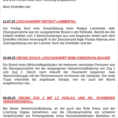
01.08.25
ÜBUNG ZUG 3 UND ROTES KREUZ: SCHWERER
VERKEHRSUNFALL
Am Freitag fand eine Gemeinschaftsübung mit dem Zug 3 und dem Roten
Kreuz (Dienststelle Lammertal) statt. Übungsannahme war ein schwerer
Verkehrsunfall wobei ein Auto von der Straße abgekommen ist und im
Bachbett auf der Seite liegen geblieben ist. Drei Personen waren im Fahrzeug
und eine Person unter dem Fahrzeug eingeklemmt.
Beim Eintreffen der...
11.07.25
LÖSCHANGRIFF REITGUT LAMMERTAL
Am Freitag fand eine Gesamtübung beim Reitgut Lammertal statt.
Übungsannahme war ein ausgedehnter Brand in der Reithalle. Bereits bei der
Anfahrt rüsteten sich 2 Atemschutztrupps aus und begannen direkt nach dem
Eintreffen mit dem Innenangriff. In der Zwischenzeit legte Pumpe Abtenau eine
Zubringerleitung von der Lammer. Auch die Drehleiter und der...
20.06.25
ÜBUNG ZUG1/3: LÖSCHANGRIFF BEIM VORDERHOLZBAUER
Ein Brand eines Wirtschaftsgebäudes mit mehreren vermissten Personen war
die Übungsannahme bei der vergangenen Gemeinschaftsübung von Zug 1
und Zug 3. Gleich nach Ankunft der Feuerwehr begannen zwei
Atemschutztrupps mit der Personensuche im Inneren der Gebäude. Der erste
Trupp erkundete die angebaute Garage, von wo auch der Brand
ausgebrochen war....