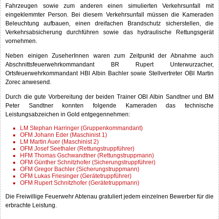
Fahrzeugen sowie zum anderen einen simulierten Verkehrsunfall mit
eingeklemmter Person. Bei diesem Verkehrsunfall müssen die Kameraden
Beleuchtung aufbauen, einen dreifachen Brandschutz sicherstellen, die
Verkehrsabsicherung durchführen sowie das hydraulische Rettungsgerät
vornehmen.
Neben einigen ZuseherInnen waren zum Zeitpunkt der Abnahme auch
Abschnittsfeuerwehrkommandant BR Rupert Unterwurzacher,
Ortsfeuerwehrkommandant HBI Albin Bachler sowie Stellvertreter OBI Martin
Zorec anwesend.
Durch die gute Vorbereitung der beiden Trainer OBI Albin Sandtner und BM
Peter Sandtner konnten folgende Kameraden das technische
Leistungsabzeichen in Gold entgegennehmen:
LM Stephan Harringer (Gruppenkommandant)
OFM Johann Eder (Maschinist 1)
LM Martin Auer (Maschinist 2)
OFM Josef Seethaler (Rettungstruppführer)
HFM Thomas Gschwandtner (Rettungstruppmann)
OFM Günther Schnitzhofer (Sicherungstruppführer)
OFM Gregor Bachler (Sicherungstruppmann)
OFM Lukas Friesinger (Gerätetruppführer)
OFM Rupert Schnitzhofer (Gerätetruppmann)
Die Freiwillige Feuerwehr Abtenau gratuliert jedem einzelnen Bewerber für die
erbrachte Leistung.