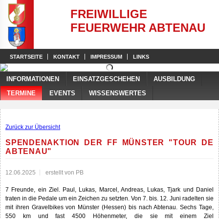
FREIWILLIGE
FEUERWEHR ABTENAU
STARTSEITE
KONTAKT
IMPRESSUM
LINKS
INFORMATIONEN
EINSATZGESCHEHEN
AUSBILDUNG
TERMINE
EVENTS
WISSENSWERTES
Zurück zur Übersicht
SPENDENAKTION DER FF MÜNSTER "TOUR DE
ABTENAU"
12.06.2025
erstellt von PB
7 Freunde, ein Ziel. Paul, Lukas, Marcel, Andreas, Lukas, Tjark und Daniel
traten in die Pedale um ein Zeichen zu setzten. Von 7. bis. 12. Juni radelten sie
mit ihren Gravelbikes von Münster (Hessen) bis nach Abtenau. Sechs Tage,
550 km und fast 4500 Höhenmeter, die sie mit einem Ziel