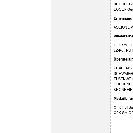
BUCHEGGER
EGGER Geo
Ernennung 
ASCIONE Pa
Wiedererne
OFK-Stv. Z
LZ-Kdt. PU
Überstellun
KRALLINGER
SCHWAIGHO
ELSENWENG
QUEHENBER
KRONREIF M
Medaille f
OFK HBI Bac
OFK-Stv. OB