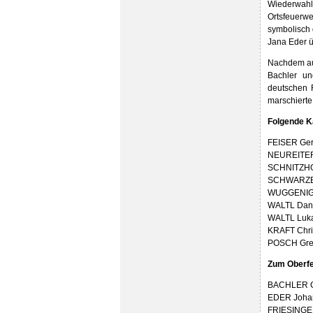
Wiederwah
Ortsfeuer
symbolisch 
Jana Eder ü
Nachdem auc
Bachler un
deutschen 
marschierte
Folgende K
FEISER Ger
NEUREITER 
SCHNITZHO
SCHWARZEN
WUGGENIG 
WALTL Dani
WALTL Luka
KRAFT Chri
POSCH Greg
Zum Oberf
BACHLER Gr
EDER Johan
FRIESINGER