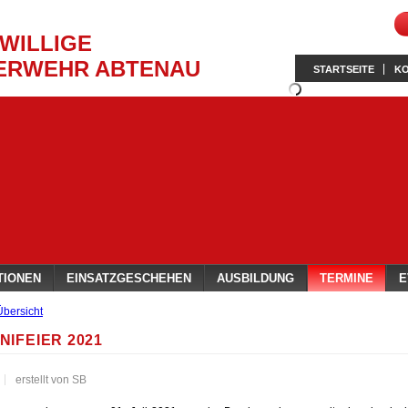
IWILLIGE
ERWEHR ABTENAU
STARTSEITE
K
TIONEN
EINSATZGESCHEHEN
AUSBILDUNG
TERMINE
E
Übersicht
NIFEIER 2021
erstellt von SB