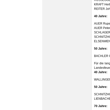
KRAFT Herb
REITER Joh
40 Jahre:
AUER Ruper
AUER Peter
SCHLAGER 
SCHNITZHO
ELSENWENG
50 Jahre:
BACHLER G
Für die lan
Landesfeue
40 Jahre:
WALLINGER
50 Jahre:
SCHNITZHOF
LIENBACHE
70 Jahre: