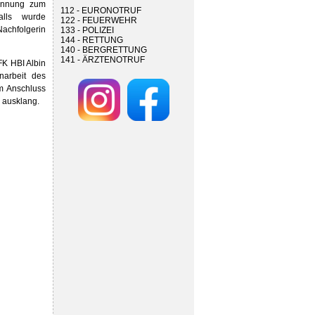
ennung zum
112 - EURONOTRUF
alls wurde
122 - FEUERWEHR
Nachfolgerin
133 - POLIZEI
144 - RETTUNG
140 - BERGRETTUNG
141 - ÄRZTENOTRUF
FK HBI Albin
narbeit des
m Anschluss
h ausklang.