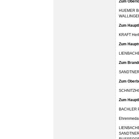
Zum Oberlö
HUEMER Be
WALLINGER
Zum Hauptl
KRAFT Herb
Zum Hauptv
LIENBACHE
Zum Brand
SANDTNER P
Zum Oberb
SCHNITZHO
Zum Hauptb
BACHLER Pe
Ehrenmedail
LIENBACHE
SANDTNER 
RUSSEGGER