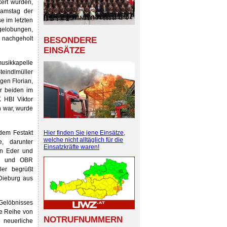
ert wurden,
Samstag der
e im letzten
ngelobungen,
d nachgeholt
BESONDERE
EINSÄTZE
usikkapelle
teindlmüller
gen Florian,
r beiden im
 HBI Viktor
h war, wurde
dem Festakt
Hier finden Sie jene Einsätze,
welche nicht alltäglich für die
e, darunter
Einsatzkräfte waren!
ian Eder und
rl und OBR
ler begrüßt
Dieburg aus
Gelöbnisses
ze Reihe von
NOTRUFNUMMERN
 neuerliche