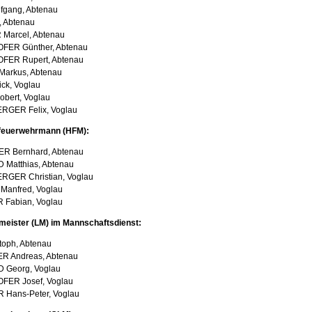
gang, Abtenau
, Abtenau
Marcel, Abtenau
FER Günther, Abtenau
FER Rupert, Abtenau
arkus, Abtenau
ck, Voglau
bert, Voglau
GER Felix, Voglau
feuerwehrmann (HFM):
R Bernhard, Abtenau
Matthias, Abtenau
GER Christian, Voglau
anfred, Voglau
Fabian, Voglau
eister (LM) im Mannschaftsdienst:
toph, Abtenau
 Andreas, Abtenau
Georg, Voglau
FER Josef, Voglau
Hans-Peter, Voglau