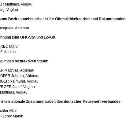
 Matthias, Voglau
rg, Voglau
zum Bezirkssachbearbeiter für Öffentlichkeitsarbeit und Dokumentation
squale, Abtenau
nnung zum OFK-Stv. und LZ-Kdt.
OREC Martin
TZ Markus
g in den nichtaktiven Stand:
 Matthias, Abtenau
FER Johann, Abtenau
ER Raimund, Voglau
GER Josef, Voglau
atthias, Voglau
ür internationale Zusammenarbeit des deutschen Feuerwehrverbandes:
hler Albin
I Zorec Martin