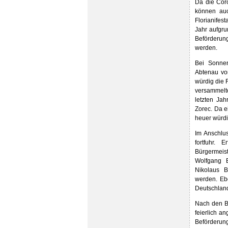
Da die Cor
können auc
Florianifes
Jahr aufgru
Beförderung
werden.
Bei Sonnen
Abtenau vom
würdig die 
versammelt
letzten Ja
Zorec. Da e
heuer würdi
Im Anschlu
fortfuhr. 
Bürgermeist
Wolfgang 
Nikolaus B
werden. Eb
Deutschland
Nach den B
feierlich a
Beförderun