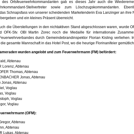
l des Ortsfeuerwehrkommandanten gab es dieses Jahr auch die Wiederern
wehrkommandant-Stellvertreter sowie zum Löschzugskommandanten. Ebenf
das Schnapsfass von unserer scheidenden Marketenderin Eva Lanzinger an ihre 
bergeben und ein kleines Präsent überreicht.
h die Überstellungen in den nichtaktiven Stand abgeschlossen waren, wurde O
d OFK-Stv. OBI Martin Zorec noch die Medaille für internationale Zusamme
Feuerwehrverbandes durch Gemeindebrandinspektor Florian Kisling verliehen. I
 die gesamte Mannschaft in das Hotel Post, wo die heurige Florinanifeier gemütlic
ameraden wurden angelobt und zum Feuerwehrmann (FM) befördert:
ald, Abtenau
Lorenz, Abtenau
FER Thomas, Abtenau
BACHER Jonas, Abtenau
Jonas, Abtenau
el, Voglau
s, Voglau
stoph, Voglau
or, Voglau
euerwehrmann (OFM):
egor, Abtenau
n, Abtenau
 Lukas, Abtenau