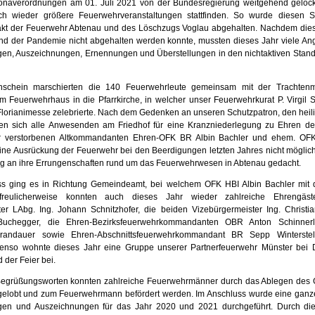
onaverordnungen am 01. Juli 2021 von der Bundesregierung weitgehend gelock
h wieder größere Feuerwehrveranstaltungen stattfinden. So wurde diesen 
takt der Feuerwehr Abtenau und des Löschzugs Voglau abgehalten. Nachdem dies
nd der Pandemie nicht abgehalten werden konnte, mussten dieses Jahr viele A
en, Auszeichnungen, Ernennungen und Überstellungen in den nichtaktiven Stan
schein marschierten die 140 Feuerwehrleute gemeinsam mit der Trachtenm
 Feuerwehrhaus in die Pfarrkirche, in welcher unser Feuerwehrkurat P. Virgil S
Florianimesse zelebrierte. Nach dem Gedenken an unseren Schutzpatron, den heili
en sich alle Anwesenden am Friedhof für eine Kranzniederlegung zu Ehren de
hr verstorbenen Altkommandanten Ehren-OFK BR Albin Bachler und ehem. OFK
ine Ausrückung der Feuerwehr bei den Beerdigungen letzten Jahres nicht möglic
g an ihre Errungenschaften rund um das Feuerwehrwesen in Abtenau gedacht.
ss ging es in Richtung Gemeindeamt, bei welchem OFK HBI Albin Bachler mit 
Erfreulicherweise konnten auch dieses Jahr wieder zahlreiche Ehrengäst
er LAbg. Ing. Johann Schnitzhofer, die beiden Vizebürgermeister Ing. Christ
Buchegger, die Ehren-Bezirksfeuerwehrkommandanten OBR Anton Schinne
randauer sowie Ehren-Abschnittsfeuerwehrkommandant BR Sepp Winterstel
enso wohnte dieses Jahr eine Gruppe unserer Partnerfeuerwehr Münster bei 
 der Feier bei.
egrüßungsworten konnten zahlreiche Feuerwehrmänner durch das Ablegen des 
ngelobt und zum Feuerwehrmann befördert werden. Im Anschluss wurde eine gan
gen und Auszeichnungen für das Jahr 2020 und 2021 durchgeführt. Durch die