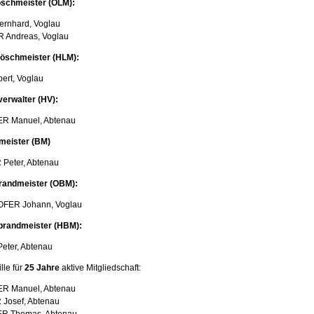
schmeister (OLM):
rnhard, Voglau
 Andreas, Voglau
öschmeister (HLM):
ert, Voglau
erwalter (HV):
R Manuel, Abtenau
meister (BM)
eter, Abtenau
randmeister (OBM):
FER Johann, Voglau
randmeister (HBM):
ter, Abtenau
le für
25 Jahre
aktive Mitgliedschaft:
R Manuel, Abtenau
Josef, Abtenau
 Thomas, Abtenau