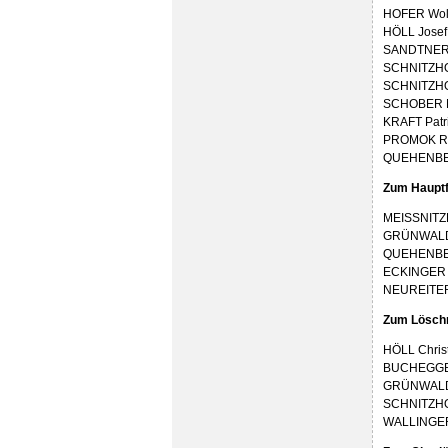
HOFER Wolf
HÖLL Josef
SANDTNER 
SCHNITZHO
SCHNITZHO
SCHOBER M
KRAFT Patri
PROMOK Ro
QUEHENBER
Zum Haupt
MEISSNITZE
GRÜNWALD 
QUEHENBER
ECKINGER M
NEUREITER 
Zum Löschm
HÖLL Chris
BUCHEGGER
GRÜNWALD 
SCHNITZHO
WALLINGER 