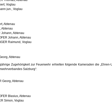
ert, Voglau
ann jun., Voglau
t, Abtenau
, Abtenau
Johann, Abtenau
FER Johann, Abtenau
ER Raimund, Voglau
eorg, Abtenau
gjährige Zugehörigkeit zur Feuerwehr erhielten folgende Kameraden die „Ehren
rwehrverbandes Salzburg“:
 Georg, Abtenau
ER Blasius, Abtenau
R Simon, Voglau