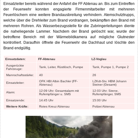
Einsatzleiter bereits während der Anfahrt die FF Abtenau an. Bis zum Eintreffen
der Feuerwehr konnten engagierte Firmenmitarbeiter mit mehreren
Feuerlöschern eine weitere Brandausbreitung verhindern. Atemschutztrupps,
welche über die Drehleiter zum Brand vordrangen, bekämpften den Brand mit
mehreren Rohren. Als Wasserbezugsstelle für die Zubringerleitungen diente
die naheliegende Lammer. Nachdem der Brand gelöscht war, wurde der
betroffene Bereich mit der Wärmebildkamera auf mögliche Glutnester
kontrolliert. Daraufhin öffnete die Feuerwehr die Dachhaut und löschte den
Brand endgültig.
Einsatzdaten:
FF-Abtenau
LZ-Voglau
Ausgerückte
Tank, Leiter, Rüstlösch, Pumpe
Tank, Pumpe 1, Pumpe 2
Fahrzeuge:
Mannschaftsstärke:
40
26
OFK HBI Albin Bachler (FF-
LZKdt-Stv. HBM Johann
Einsatzleiter:
Abtenau)
Steiner (Gesamt)
12:09 Uhr; Gesamtalarm mit
12:03 Uhr; Sirene,
Alarm:
Rufempfänger u. SMS
Rufempfänger, SMS
Einsatzende:
14:45 Uhr
15:00 Uhr
Weitere Kräfte:
Rotes Kreuz Abtenau
Polizei Abtenau