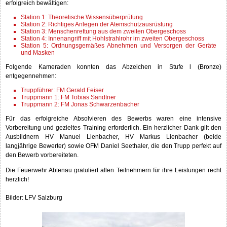
erfolgreich bewältigen:
Station 1: Theoretische Wissensüberprüfung
Station 2: Richtiges Anlegen der Atemschutzausrüstung
Station 3: Menschenrettung aus dem zweiten Obergeschoss
Station 4: Innenangriff mit Hohlstrahlrohr im zweiten Obergeschoss
Station 5: Ordnungsgemäßes Abnehmen und Versorgen der Geräte
und Masken
Folgende Kameraden konnten das Abzeichen in Stufe l (Bronze)
entgegennehmen:
Truppführer: FM Gerald Feiser
Truppmann 1: FM Tobias Sandtner
Truppmann 2: FM Jonas Schwarzenbacher
Für das erfolgreiche Absolvieren des Bewerbs waren eine intensive
Vorbereitung und gezieltes Training erforderlich. Ein herzlicher Dank gilt den
Ausbildnern HV Manuel Lienbacher, HV Markus Lienbacher (beide
langjährige Bewerter) sowie OFM Daniel Seethaler, die den Trupp perfekt auf
den Bewerb vorbereiteten.
Die Feuerwehr Abtenau gratuliert allen Teilnehmern für ihre Leistungen recht
herzlich!
Bilder: LFV Salzburg